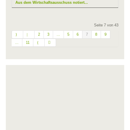
Aus dem Wirtschaftsausschuss notiert...
Seite 7 von 43
2
3
...
5
6
7
8
9
...
11