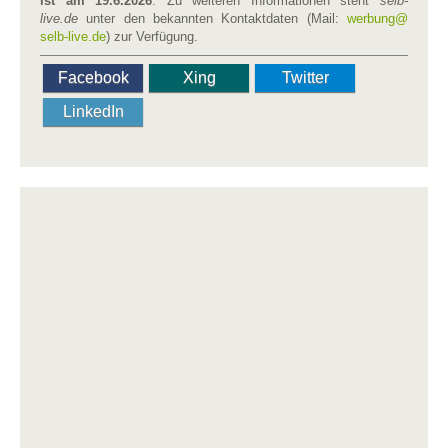
ist am 19.6.2026
. Zu weiteren Informationen steht
selb-
live.de
unter den bekannten Kontaktdaten (Mail:
werbung​
@
selb-live.de
) zur Verfügung.
Facebook
Xing
Twitter
LinkedIn