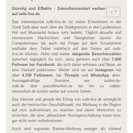
Günstig und Effektiv - Zukunftsorientiert werben
auf selb-live.de
Das Internetportal
selb-live.de
ist vielen Einwohnern in der
Stadt Selb aber auch über die Stadtgrenzen in den Landkreisen
Hof und Wunsiedel hinaus sehr beliebt. Täglich aktuelle und
interessante Nachrichten und Neuigkeiten lassen die
Computermaus als auch der Finger auf dem Smartphone
und/oder dem Tablet mehrfach auf den Seiten auf
selb-
live.de
klicken. Hohe und weiter
steigende Besucherzahlen
sprechen tagtäglich für sich, dazu gehören auch über
7.600
Follower bei Facebook
, die sich daran erfreuen und News an
eine Vielzahl publizieren. Weiter sind wir auf
Instagram
mit
über
4.700 Followern
, bei
Threads
und
WhatsApp
aktiv.
Aussagekräftige Domains wie
outletcity-
selb.de
über
porzellinerfest.de
bis hin zu
selber-
wiesenfest.de
locken weiter auf unsere Seiten.
Das Internet und gerade der Erfolg von
selb-live.de
ermöglicht
auch der heimischen Geschäftswelt, mit Werbung in der Region
auf sich aufmerksam zu machen und damit Menschen zu
erreichen, die eine „altbackene“ Anzeigenschaltung kaum bzw.
gar nicht mehr mitbekommen.
Auch wird regionale Banner-Werbung weniger als störend