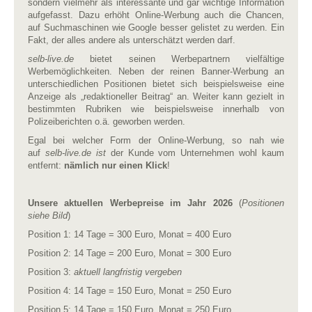
sondern vielmehr als interessante und gar wichtige Information
aufgefasst. Dazu erhöht Online-Werbung auch die Chancen,
auf Suchmaschinen wie Google besser gelistet zu werden. Ein
Fakt, der alles andere als unterschätzt werden darf.
selb-live.de
bietet seinen Werbepartnern vielfältige
Werbemöglichkeiten. Neben der reinen Banner-Werbung an
unterschiedlichen Positionen bietet sich beispielsweise eine
Anzeige als „redaktioneller Beitrag“ an. Weiter kann gezielt in
bestimmten Rubriken wie beispielsweise innerhalb von
Polizeiberichten o.ä. geworben werden.
Egal bei welcher Form der Online-Werbung, so nah wie
auf
selb-live.de ist
der Kunde vom Unternehmen wohl kaum
entfernt:
nämlich nur einen Klick
!
Unsere aktuellen Werbepreise im Jahr 2026
(
Positionen
siehe Bild
)
Position 1: 14 Tage = 300 Euro, Monat = 400 Euro
Position 2: 14 Tage = 200 Euro, Monat = 300 Euro
Position 3:
aktuell langfristig vergeben
Position 4: 14 Tage = 150 Euro, Monat = 250 Euro
Position 5: 14 Tage = 150 Euro, Monat = 250 Euro