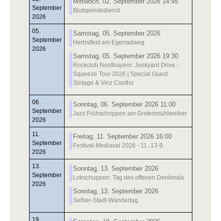
Mittwoch, 02. September 2026 14:45
September
Blutspendedienst
2026
05.
Samstag, 05. September 2026
September
Herbstfest am Egerradweg
2026
Samstag, 05. September 2026 19:30
Rockclub Nordbayern: Junkyard Drive -
Squeeze Tour 2026 | Special Guest
Sintage & Vinz Clortho
06.
Sonntag, 06. September 2026 11:00
September
Jazz Frühschoppen am Grafenmühlweiher
2026
11.
Freitag, 11. September 2026 16:00
September
Festival-Mediaval 2026 - 11.-13-9.
2026
13.
Sonntag, 13. September 2026
September
Lokschuppen: Tag des offenen Denkmals
2026
Sonntag, 13. September 2026
Selber-Stadt-Wandertag
19.