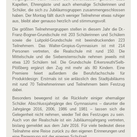
Kapellen, Ehrengäste und auch ehemalige Schülerinnen und
Schüler, die sich zu Jubiläumsgruppen zusammengeschlossen
haben. Der Montag fällt durch weniger Teilnehmer etwas ruhiger
aus, bleibt aber genauso herzlich und stimmungsvoll.
Die größten Teilnehmergruppen stellen in diesem Jahr die Dr.-
Franz-Bogner-Grundschule mit 203 Schülerinnen und Schülern
sowie die Luitpold-Grundschule mit beeindruckenden 223
Teilnehmern. Das Walter-Gropius-Gymnasium ist mit 214
Personen vertreten, die Realschule mit rund 150. Die
Mittelschule und die Siebensternschule nehmen jeweils mit
etwa 120 Schülern teil. Die Grundschule Erkersreuth/Selb-
Plößberg ergänzt den Zug mit mehr als 80 Kindern. Eine
Premiere feiert außerdem die Berufsfachschule für
Produktdesign: Erstmals ist sie anlässlich des Stadtjubiläums
mit rund 70 Teilnehmerinnen und Teilnehmern beim Festzug
dabei.
Besonders bewegend ist die Rückkehr einiger ehemaliger
Schüler. Abschlussjahrgänge des Gymnasiums – darunter die
Jahrgänge 2016, 2006, 1986 und 1981 – lassen sich die
Gelegenheit nicht nehmen, wieder Teil des Festzuges zu sein.
Auch von der Realschule ist ein Jubiläumsjahrgang vertreten,
bislang gemeldet aus dem Jahr 2016. Für viele bedeutet diese
Teilnahme eine Reise zurück zu den eigenen Erinnerungen und
eine Begegnung mit der eigenen Schulzeit.