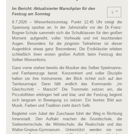
Im Bericht: Aktualisierter Marschplan für den
Festzug am Sonntag
8.7.2026
– Wiesenfestsonntag: Punkt 12:45 Uhr steigt die
Spannung spürbar an. In der Jahnstraße vor der Dr.-Franz-
Bogner-Schule sammeln sich die Schulklassen für den großen
Moment: aufgereiht, voller Vorfreude und mit leuchtenden
Augen. Besonders für die jüngsten Teilnehmer ist dieser
Augenblick etwas ganz Besonderes. Die Erstklässler erleben
schließlich ihren ersten großen Auftritt beim Festzug des
Selber Wiesenfests.
Ganz vorne stehen bereits die Musiker des Selber Spielmanns-
und Fanfarenzugs bereit. Konzentriert und voller Disziplin
halten sie ihre Instrumente, der Blick richtet sich auf den
Tambourmajor. Dann fällt endlich das Kommando: „Im
Gleichschritt – Marsch!“ Die Trommeln setzen ein, die
Piccoloflöten erklingen hell und klar, und der Festzug beginnt
sich langsam in Bewegung zu setzen. Ein buntes Bild aus
Musik, Farben und Tradition zieht durch Selb.
Begleitet vom Jubel der Zuschauer führt der Weg in Richtung
Innenstadt. Den Auftakt machen die Grundschule, die
Siebesternschule, die Mittelschule, die Realschule und das
Walter-Gropius-Gymnasium. Unterstützt werden sie von