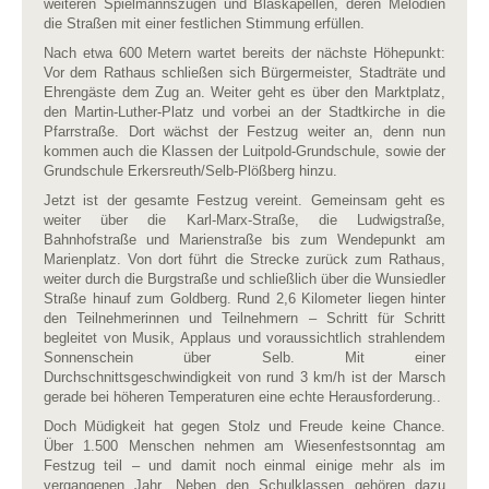
weiteren Spielmannszügen und Blaskapellen, deren Melodien
die Straßen mit einer festlichen Stimmung erfüllen.
Nach etwa 600 Metern wartet bereits der nächste Höhepunkt:
Vor dem Rathaus schließen sich Bürgermeister, Stadträte und
Ehrengäste dem Zug an. Weiter geht es über den Marktplatz,
den Martin-Luther-Platz und vorbei an der Stadtkirche in die
Pfarrstraße. Dort wächst der Festzug weiter an, denn nun
kommen auch die Klassen der Luitpold-Grundschule, sowie der
Grundschule Erkersreuth/Selb-Plößberg hinzu.
Jetzt ist der gesamte Festzug vereint. Gemeinsam geht es
weiter über die Karl-Marx-Straße, die Ludwigstraße,
Bahnhofstraße und Marienstraße bis zum Wendepunkt am
Marienplatz. Von dort führt die Strecke zurück zum Rathaus,
weiter durch die Burgstraße und schließlich über die Wunsiedler
Straße hinauf zum Goldberg. Rund 2,6 Kilometer liegen hinter
den Teilnehmerinnen und Teilnehmern – Schritt für Schritt
begleitet von Musik, Applaus und voraussichtlich strahlendem
Sonnenschein über Selb. Mit einer
Durchschnittsgeschwindigkeit von rund 3 km/h ist der Marsch
gerade bei höheren Temperaturen eine echte Herausforderung..
Doch Müdigkeit hat gegen Stolz und Freude keine Chance.
Über 1.500 Menschen nehmen am Wiesenfestsonntag am
Festzug teil – und damit noch einmal einige mehr als im
vergangenen Jahr. Neben den Schulklassen gehören dazu