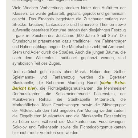
Viele Wochen Vorbereitung stecken hinter den Auftritten der
Klassen. Es wurde gebastelt, geplant, geprobt und gemeinsam
gelacht. Das Ergebnis begeistert die Zuschauer entlang der
Strecke: kreative, fantasievolle und humorvolle Themen sowie
aufwendig gestaltete Kostüme prägen den diesjährigen Festzug
– ganz im Zeichen des Jubiläums „600 Jahre Stadt Selb“. Die
Grundschüler präsentieren dazu traditionell ihre Fahnenträger
und Hahnenschlagstangen. Die Mittelschule zieht mit Armbrust,
Stern und Adler durch die Straßen. Auch die jungen Bäume, die
nach dem Wiesenfest traditionell gepflanzt werden, sind
symbolisch Teil des Zuges.
Und natürlich geht nichts ohne Musik. Neben dem Selber
Spielmanns- und Fanfarenzug werden die Egertaler
Blaskapelle, die Bohemian Marching Band (
siehe Extra-
Bericht hier
), die Fichtelgebirgsmusikanten, die Mehlmeisler
Dorfmusikanten, die Schalmeienfreunde Falkenstein, der
Musikverein Rehau, die Stadtkapelle Mitterteich, die
Markgräflichen Jäger Feuchtwangen sowie die Bläsergruppe
der Mittelschule den Takt angeben. Am Montag werden zudem
die Ziegelhütten Musikanten und die Blaskapelln Flossenbürg
zu hören sein, während die Musikanten aus Feuchtwangen,
Sokolov und Falkenstein sowie die Fichtelgebirgsmusikanten
hier nicht mehr vertreten sein werden-