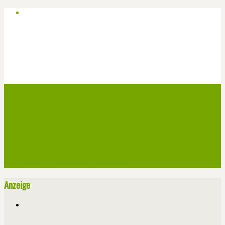
Start
Veranstaltungen
Theater-Tickets
Angebote
Werben
Pressemitteilung
Kontakt / Impressum / Datenschutz
Anzeige