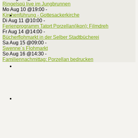
Ringelspü live im Jungbrunnen
Mo Aug 10 @19:00
-
Kirchenführung - Gottesackerkirche
Di Aug 11 @10:00
-
Ferienprogramm Tatort Porzellan(ikon): Filmdreh
Fr Aug 14 @14:00
-
Bücherflohmarkt in der Selber Stadtbücherei
Sa Aug 15 @09:00
-
Swenne´s Flohmarkt
So Aug 16 @14:30
-
Familiennachmittag: Porzellan bedrucken