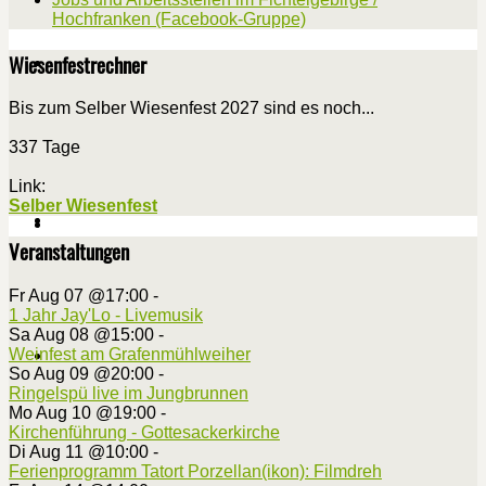
Hochfranken (Facebook-Gruppe)
Wiesenfestrechner
Bis zum Selber Wiesenfest 2027 sind es noch...
337 Tage
Link:
Selber Wiesenfest
Veranstaltungen
Fr Aug 07 @17:00
-
1 Jahr Jay'Lo - Livemusik
Sa Aug 08 @15:00
-
Weinfest am Grafenmühlweiher
So Aug 09 @20:00
-
Ringelspü live im Jungbrunnen
Mo Aug 10 @19:00
-
Kirchenführung - Gottesackerkirche
Di Aug 11 @10:00
-
Ferienprogramm Tatort Porzellan(ikon): Filmdreh