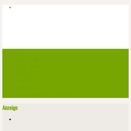
Start
Veranstaltungen
Theater-Tickets
Angebote
Werben
Pressemitteilung
Kontakt / Impressum / Datenschutz
Anzeige