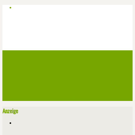
Start
Veranstaltungen
Theater-Tickets
Angebote
Werben
Pressemitteilung
Kontakt / Impressum / Datenschutz
Anzeige