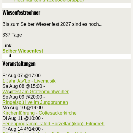
Wiesenfestrechner
Bis zum Selber Wiesenfest 2027 sind es noch...
337 Tage
Link:
Selber Wiesenfest
Veranstaltungen
Fr Aug 07 @17:00
-
1 Jahr Jay'Lo - Livemusik
Sa Aug 08 @15:00
-
Weinfest am Grafenmühlweiher
So Aug 09 @20:00
-
Ringelspü live im Jungbrunnen
Mo Aug 10 @19:00
-
Kirchenführung - Gottesackerkirche
Di Aug 11 @10:00
-
Ferienprogramm Tatort Porzellan(ikon): Filmdreh
Fr Aug 14 @14:00
-