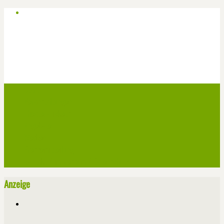
Start
Veranstaltungen
Theater-Tickets
Angebote
Werben
Pressemitteilung
Kontakt / Impressum / Datenschutz
Anzeige