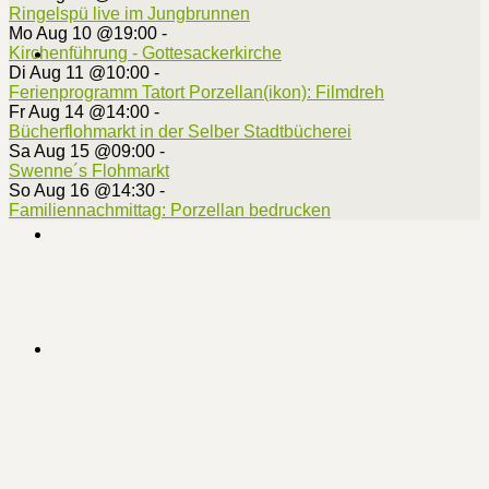
Ringelspü live im Jungbrunnen
Mo Aug 10 @19:00
-
Kirchenführung - Gottesackerkirche
Di Aug 11 @10:00
-
Ferienprogramm Tatort Porzellan(ikon): Filmdreh
Fr Aug 14 @14:00
-
Bücherflohmarkt in der Selber Stadtbücherei
Sa Aug 15 @09:00
-
Swenne´s Flohmarkt
So Aug 16 @14:30
-
Familiennachmittag: Porzellan bedrucken