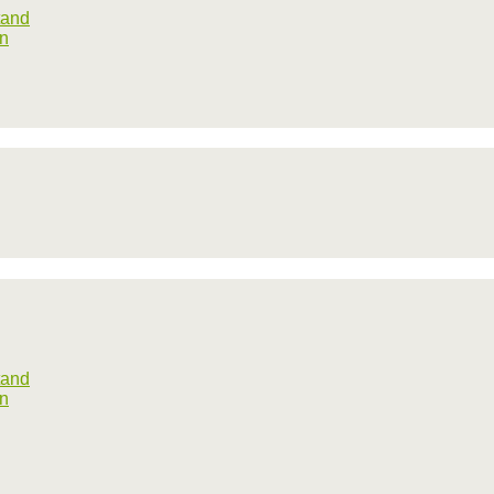
tand
rn
tand
rn