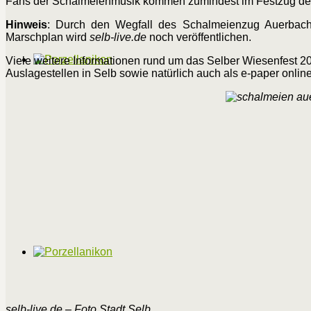
Fans der Schalmeienmusik kommen zumindest im Festzug denno
Hinweis
: Durch den Wegfall des Schalmeienzug Auerbach
Marschplan wird
selb-live.de
noch veröffentlichen.
Viele weitere Informationen rund um das Selber Wiesenfest 2
Auslagestellen in Selb sowie natürlich auch als e-paper onli
selb-live.de – Foto Stadt Selb