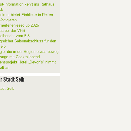
ist-Information kehrt ins Rathaus
ck
nkurs bietet Einblicke in Reiten
oltigieren
erferienleseclub 2026
a bei der VHS
zeibericht vom 5.8.
lgreicher Saisonabschluss für den
elb
gie, die in der Region etwas bewegt
ssage mit Cocktailabend
ensprojekt Hotel „Devon's“ nimmt
alt an
er Stadt Selb