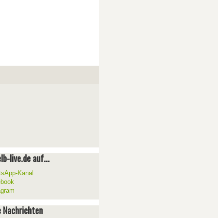
lb-live.de auf...
sApp-Kanal
ebook
agram
 Nachrichten