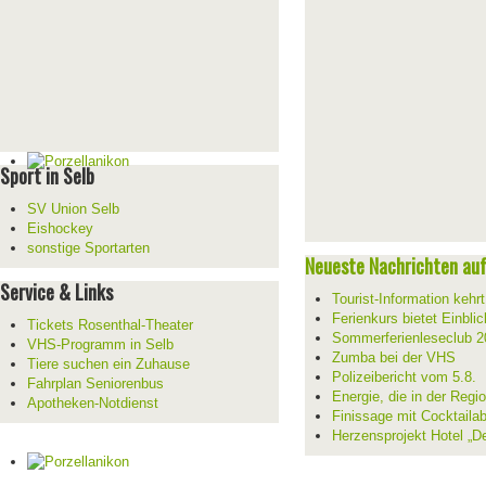
Sport in Selb
SV Union Selb
Eishockey
sonstige Sportarten
Neueste Nachrichten auf 
Service & Links
Tourist-Information kehr
Ferienkurs bietet Einblic
Tickets Rosenthal-Theater
Sommerferienleseclub 2
VHS-Programm in Selb
Zumba bei der VHS
Tiere suchen ein Zuhause
Polizeibericht vom 5.8.
Fahrplan Seniorenbus
Energie, die in der Reg
Apotheken-Notdienst
Finissage mit Cocktaila
Herzensprojekt Hotel „D