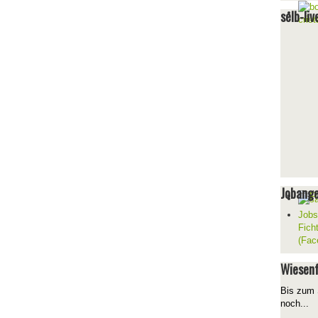
selb-liv
Jobang
Jobs
Fich
(Fac
Wiesenf
Bis zum 
noch...