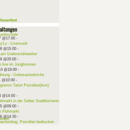
iesenfest
altungen
7 @17:00
-
ay'Lo - Livemusik
08 @15:00
-
 am Grafenmühlweiher
09 @20:00
-
ü live im Jungbrunnen
10 @19:00
-
ührung - Gottesackerkirche
1 @10:00
-
ogramm Tatort Porzellan(ikon):
4 @14:00
-
ohmarkt in der Selber Stadtbücherei
15 @09:00
-
 Flohmarkt
16 @14:30
-
nachmittag: Porzellan bedrucken