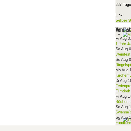
337 Tage
Link:
Selber W
Veranst
Fr Aug 0
1 Jahr J
Sa Aug 
Weinfest
So Aug 
Ringelsp
Mo Aug 
Kirchenf
Di Aug 1
Ferienpr
Filmdreh
Fr Aug 1
Bücherfl
Sa Aug 
Swenne´s
So Aug 
Familien