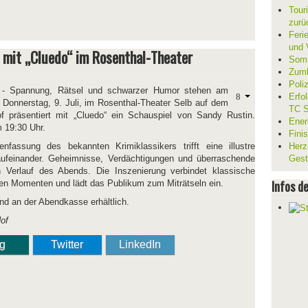
Tour
zurü
Ferie
und V
 mit „Cluedo“ im Rosenthal-Theater
Somm
Zumb
Poli
- Spannung, Rätsel und schwarzer Humor stehen am
Erfo
 Donnerstag, 9. Juli, im Rosenthal-Theater Selb auf dem
TC S
 präsentiert mit „Cluedo“ ein Schauspiel von Sandy Rustin.
Ener
m 19:30 Uhr.
Fini
fassung des bekannten Krimiklassikers trifft eine illustre
Herz
 aufeinander. Geheimnisse, Verdächtigungen und überraschende
Gest
erlauf des Abends. Die Inszenierung verbindet klassische
Infos d
en Momenten und lädt das Publikum zum Miträtseln ein.
nd an der Abendkasse erhältlich.
Hof
ng
Twitter
LinkedIn