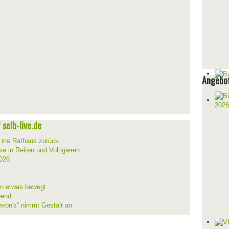
Angebot
selb-live.de
t ins Rathaus zurück
ke in Reiten und Voltigieren
026
ion etwas bewegt
bend
evon's“ nimmt Gestalt an