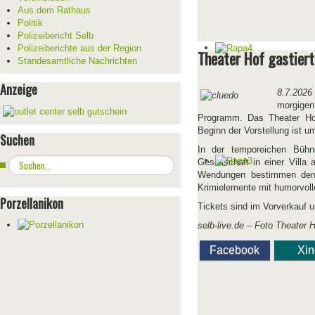
Aus dem Rathaus
Politik
Polizeibericht Selb
Polizeiberichte aus der Region
Theater Hof gastiert
Standesamtliche Nachrichten
Anzeige
8.7.2026
morgigen
Programm. Das Theater Hof
Beginn der Vorstellung ist u
Suchen
In der temporeichen Bühnen
Suchen
Gesellschaft in einer Villa
...
Wendungen bestimmen den V
Krimielemente mit humorvoll
Porzellanikon
Tickets sind im Vorverkauf u
selb-live.de – Foto Theater 
Facebook
Xi