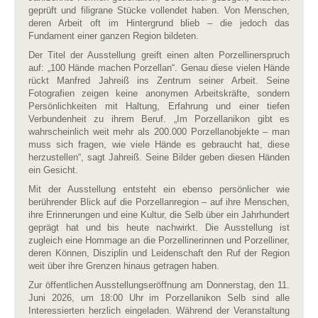
geprüft und filigrane Stücke vollendet haben. Von Menschen,
deren Arbeit oft im Hintergrund blieb – die jedoch das
Fundament einer ganzen Region bildeten.
Der Titel der Ausstellung greift einen alten Porzellinerspruch
auf: „100 Hände machen Porzellan“. Genau diese vielen Hände
rückt Manfred Jahreiß ins Zentrum seiner Arbeit. Seine
Fotografien zeigen keine anonymen Arbeitskräfte, sondern
Persönlichkeiten mit Haltung, Erfahrung und einer tiefen
Verbundenheit zu ihrem Beruf. „Im Porzellanikon gibt es
wahrscheinlich weit mehr als 200.000 Porzellanobjekte – man
muss sich fragen, wie viele Hände es gebraucht hat, diese
herzustellen“, sagt Jahreiß. Seine Bilder geben diesen Händen
ein Gesicht.
Mit der Ausstellung entsteht ein ebenso persönlicher wie
berührender Blick auf die Porzellanregion – auf ihre Menschen,
ihre Erinnerungen und eine Kultur, die Selb über ein Jahrhundert
geprägt hat und bis heute nachwirkt. Die Ausstellung ist
zugleich eine Hommage an die Porzellinerinnen und Porzelliner,
deren Können, Disziplin und Leidenschaft den Ruf der Region
weit über ihre Grenzen hinaus getragen haben.
Zur öffentlichen Ausstellungseröffnung am Donnerstag, den 11.
Juni 2026, um 18:00 Uhr im Porzellanikon Selb sind alle
Interessierten herzlich eingeladen. Während der Veranstaltung