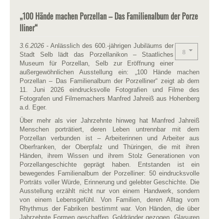
„100 Hände machen Porzellan – Das Familienalbum der Porze
lliner“
3.6.2026
- Anlässlich des 600.-jährigen Jubiläums der
Stadt Selb lädt das Porzellanikon – Staatliches
Museum für Porzellan, Selb zur Eröffnung einer
außergewöhnlichen Ausstellung ein: „100 Hände machen
Porzellan – Das Familienalbum der Porzelliner“ zeigt ab dem
11. Juni 2026 eindrucksvolle Fotografien und Filme des
Fotografen und Filmemachers Manfred Jahreiß aus Hohenberg
a.d. Eger.
Über mehr als vier Jahrzehnte hinweg hat Manfred Jahreiß
Menschen porträtiert, deren Leben untrennbar mit dem
Porzellan verbunden ist – Arbeiterinnen und Arbeiter aus
Oberfranken, der Oberpfalz und Thüringen, die mit ihren
Händen, ihrem Wissen und ihrem Stolz Generationen von
Porzellangeschichte geprägt haben. Entstanden ist ein
bewegendes Familienalbum der Porzelliner: 50 eindrucksvolle
Porträts voller Würde, Erinnerung und gelebter Geschichte. Die
Ausstellung erzählt nicht nur von einem Handwerk, sondern
von einem Lebensgefühl. Von Familien, deren Alltag vom
Rhythmus der Fabriken bestimmt war. Von Händen, die über
Jahrzehnte Formen geschaffen, Goldränder gezogen, Glasuren