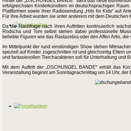
Hinter der „DSCHUNGEL BANDE“ steht das neue Bühnenforma
erfolgreichsten Kinderkünstlern im deutschsprachigen Raum. 
Plattformen sowie ihrer Radiosendung „Hits for Kids“ auf 
Für ihre Arbeit wurden sie unter anderem mit dem Deutschen 
Da die Nachfrage nach ihren Auftritten kontinuierlich wä
Rodscha und Tom selbst stehen dabei professionelle Music
beliebte Figuren wie das Rastazebra oder den Affen Artis, die
Im Mittelpunkt der rund einstündigen Show stehen Mitmachen,
speziell auf Kinder zugeschnitten ist und gleichzeitig Eltern
und fantasievollen Tiercharakteren soll für Unterhaltung und
Mit dem Auftritt der „DSCHUNGEL BANDE“ erhält das Kirc
Veranstaltung beginnt am Sonntagnachmittag um 14 Uhr, der Eintr