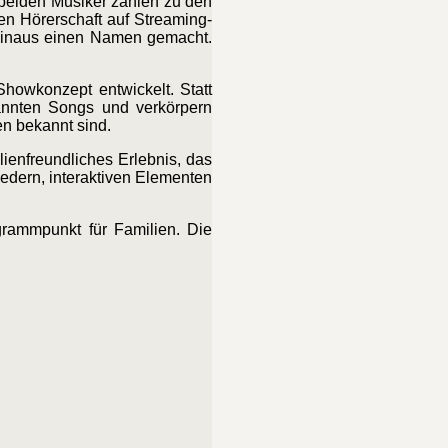
eiden Musiker zählen zu den
en Hörerschaft auf Streaming-
 hinaus einen Namen gemacht.
howkonzept entwickelt. Statt
kannten Songs und verkörpern
en bekannt sind.
ienfreundliches Erlebnis, das
iedern, interaktiven Elementen
rammpunkt für Familien. Die