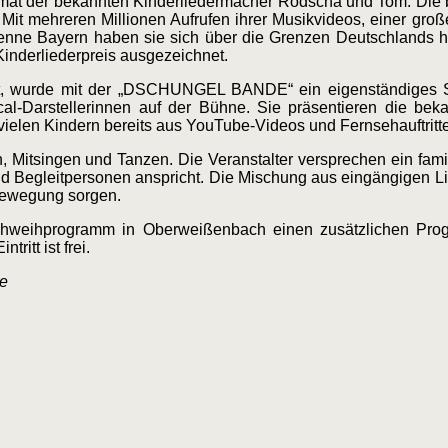
t der bekannten Kinderliedermacher Rodscha und Tom. Die b
Mit mehreren Millionen Aufrufen ihrer Musikvideos, einer groß
Antenne Bayern haben sie sich über die Grenzen Deutschlands
Kinderliederpreis ausgezeichnet.
chst, wurde mit der „DSCHUNGEL BANDE“ ein eigenständiges S
al-Darstellerinnen auf der Bühne. Sie präsentieren die be
 vielen Kindern bereits aus YouTube-Videos und Fernsehauftritt
 Mitsingen und Tanzen. Die Veranstalter versprechen ein famil
 und Begleitpersonen anspricht. Die Mischung aus eingängigen L
 Bewegung sorgen.
hweihprogramm in Oberweißenbach einen zusätzlichen Prog
itt ist frei.