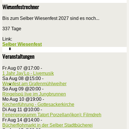
Wiesenfestrechner
Bis zum Selber Wiesenfest 2027 sind es noch...
337 Tage
Link:
Selber Wiesenfest
Veranstaltungen
Fr Aug 07 @17:00
-
1 Jahr Jay'Lo - Livemusik
Sa Aug 08 @15:00
-
Weinfest am Grafenmühlweiher
So Aug 09 @20:00
-
Ringelspü live im Jungbrunnen
Mo Aug 10 @19:00
-
Kirchenführung - Gottesackerkirche
Di Aug 11 @10:00
-
Ferienprogramm Tatort Porzellan(ikon): Filmdreh
Fr Aug 14 @14:00
-
Bücherflohmarkt in der Selber Stadtbücherei