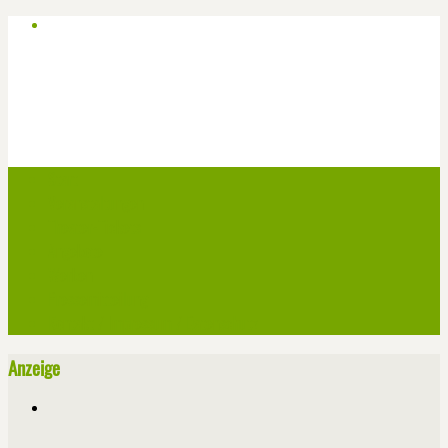
Start
Veranstaltungen
Theater-Tickets
Angebote
Werben
Pressemitteilung
Kontakt / Impressum / Datenschutz
Anzeige