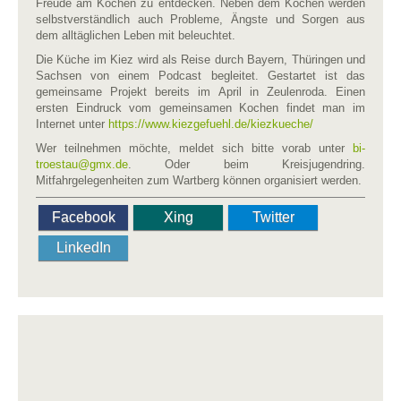
Freude am Kochen zu entdecken. Neben dem Kochen werden
selbstverständlich auch Probleme, Ängste und Sorgen aus
dem alltäglichen Leben mit beleuchtet.
Die Küche im Kiez wird als Reise durch Bayern, Thüringen und
Sachsen von einem Podcast begleitet. Gestartet ist das
gemeinsame Projekt bereits im April in Zeulenroda. Einen
ersten Eindruck vom gemeinsamen Kochen findet man im
Internet unter
https://www.kiezgefuehl.de/kiezkueche/
Wer teilnehmen möchte, meldet sich bitte vorab unter
bi-
troestau​
@
​gmx.de
. Oder beim Kreisjugendring.
Mitfahrgelegenheiten zum Wartberg können organisiert werden.
Facebook
Xing
Twitter
LinkedIn