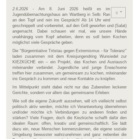
2.6.2026
- Am 8. Juni 2026 heißt es im
Jugendübernachtungshaus am Wartberg in Selb: Ran
an den Topf und rein ins Gespräch! Ab 14 Uhr wird
geschnippelt und vorbereitet, auf den Grill geworfen und (Salat)
angemacht. Dabei schauen wir mal, wie unsere Hände
unabhängig vom Kopf arbeiten, denn es soll beim Kochen
möglichst viele Gespräche geben.
Die "Bürgerintiative Tröstau gegen Extremismus - für Toleranz"
laden zusammen mit dem Kreisjungendring Wunsiedel zur
KIEZKÜCHE ein – ein Projekt, das Kochen und Austausch
miteinander verbindet. Jugendliche und junge Erwachsene
treffen hier zusammen, um gemeinsam zu kochen, miteinander
ins Gespräch zu kommen und neue Kontakte zu knüpfen.
Im Mittelpunkt steht dabei nicht nur das Zubereiten leckerer
Gerichte, sondern vor allem das gemeinsame Erleben:
Wie soll die eigene Zukunft aussehen, will ich vielleicht selbst
politisch aktiv werden, möchte ich Verantwortung übernehmen
und/oder möchte ich Verbindungen zu anderen finden und
stärken? Viele Fragen, doch die Kiezküche schafft dafür den
idealen Raum: offen, kreativ und gemeinschaftlich. Sie lädt
dazu ein, neue Menschen kennenzulernen, die eigene soziale
Umgebung bewusster wahrzunehmen und ganz nebenbei die