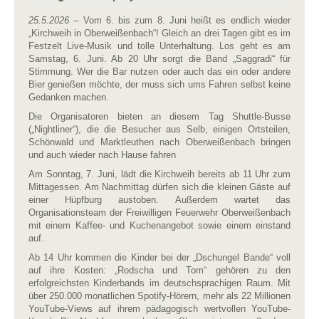
25.5.2026
– Vom 6. bis zum 8. Juni heißt es endlich wieder
„Kirchweih in Oberweißenbach“! Gleich an drei Tagen gibt es im
Festzelt Live-Musik und tolle Unterhaltung. Los geht es am
Samstag, 6. Juni. Ab 20 Uhr sorgt die Band „Saggradi“ für
Stimmung. Wer die Bar nutzen oder auch das ein oder andere
Bier genießen möchte, der muss sich ums Fahren selbst keine
Gedanken machen.
Die Organisatoren bieten an diesem Tag Shuttle-Busse
(„Nightliner“), die die Besucher aus Selb, einigen Ortsteilen,
Schönwald und Marktleuthen nach Oberweißenbach bringen
und auch wieder nach Hause fahren
Am Sonntag, 7. Juni, lädt die Kirchweih bereits ab 11 Uhr zum
Mittagessen. Am Nachmittag dürfen sich die kleinen Gäste auf
einer Hüpfburg austoben. Außerdem wartet das
Organisationsteam der Freiwilligen Feuerwehr Oberweißenbach
mit einem Kaffee- und Kuchenangebot sowie einem einstand
auf.
Ab 14 Uhr kommen die Kinder bei der „Dschungel Bande“ voll
auf ihre Kosten: „Rodscha und Tom“ gehören zu den
erfolgreichsten Kinderbands im deutschsprachigen Raum. Mit
über 250.000 monatlichen Spotify-Hörern, mehr als 22 Millionen
YouTube-Views auf ihrem pädagogisch wertvollen YouTube-