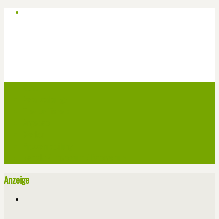
Start
Veranstaltungen
Theater-Tickets
Angebote
Werben
Pressemitteilung
Kontakt / Impressum / Datenschutz
Anzeige