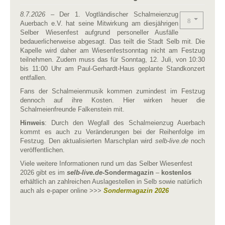
8.7.2026
– Der 1. Vogtländischer Schalmeienzug
Auerbach e.V. hat seine Mitwirkung am diesjährigen
Selber Wiesenfest aufgrund personeller Ausfälle
bedauerlicherweise abgesagt. Das teilt die Stadt Selb mit. Die
Kapelle wird daher am Wiesenfestsonntag nicht am Festzug
teilnehmen. Zudem muss das für Sonntag, 12. Juli, von 10:30
bis 11:00 Uhr am Paul-Gerhardt-Haus geplante Standkonzert
entfallen.
Fans der Schalmeienmusik kommen zumindest im Festzug
dennoch auf ihre Kosten. Hier wirken heuer die
Schalmeienfreunde Falkenstein mit.
Hinweis
: Durch den Wegfall des Schalmeienzug Auerbach
kommt es auch zu Veränderungen bei der Reihenfolge im
Festzug. Den aktualisierten Marschplan wird
selb-live.de
noch
veröffentlichen.
Viele weitere Informationen rund um das Selber Wiesenfest
2026 gibt es im
selb-live.de
-Sondermagazin
–
kostenlos
erhältlich an zahlreichen Auslagestellen in Selb sowie natürlich
auch als e-paper online >>>
Sondermagazin 2026