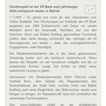
Glockenspiel an der VR Bank nach jahrelanger
Stille erfolgreich wieder in Betrieb
7.7.2026
– Es gehört seit mehr als drei Jahrzehnten zum
Selber Stadtbild: Das Glockenspiel am Gebäude der VR Bank
begleitete seit 1993 Einheimische und Gäste mit seinen
Melodien durch die Innenstadt. Nachdem das von den
Künstlern Horst und Bärbel Kießling geschaffene Kunstwerk
zuletzt über Jahre hinweg verstummt war, erklingen die 24
Bronzeglocken nun wieder – dank des außergewöhnlichen
Engagements vieler Beteiligter.
Die Wiederinbetriebnahme der in die Jahre gekommenen
Steuerung erwies sich als technisch anspruchsvoll. Hinzu
kamen der Respekt vor der komplexen Aufgabe und die zu
erwartenden Kosten. Lange Zeit schien es daher keine
realistische Lösung zu geben.
Gemeinsam mit Oberbürgermeister Ulrich Pötzsch sowie
Gerhard Bock, dem Initiator des Reparaturcafés des
Seniorenbeirats der Stadt Selb, suchten Horst und Bärbel
Kießling nach einer Möglichkeit, das Wahrzeichen wieder zum
Klingen zu bringen. Im Reparaturcafé fand sich schließlich die
notwendige Fachkompetenz.
Den entscheidenden Anteil an der erfolgreichen