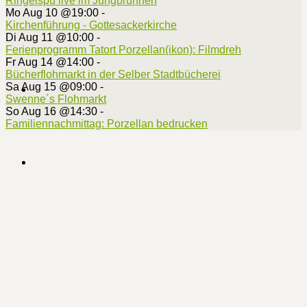
Ringelspü live im Jungbrunnen
Mo Aug 10 @19:00
-
Kirchenführung - Gottesackerkirche
Di Aug 11 @10:00
-
Ferienprogramm Tatort Porzellan(ikon): Filmdreh
Fr Aug 14 @14:00
-
Bücherflohmarkt in der Selber Stadtbücherei
Sa Aug 15 @09:00
-
Swenne´s Flohmarkt
So Aug 16 @14:30
-
Familiennachmittag: Porzellan bedrucken