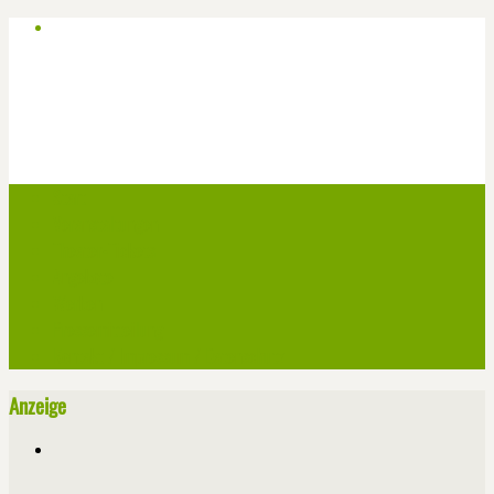
Start
Veranstaltungen
Theater-Tickets
Angebote
Werben
Pressemitteilung
Kontakt / Impressum / Datenschutz
Anzeige