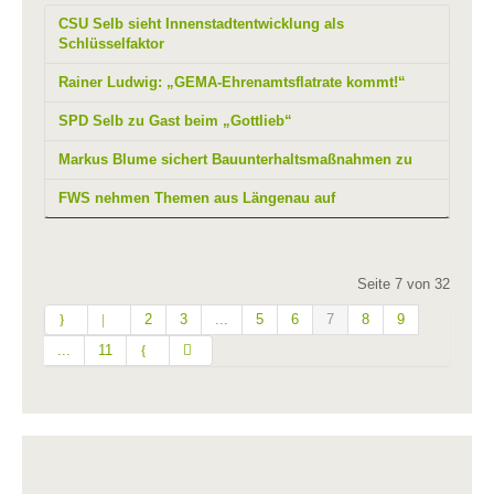
CSU Selb sieht Innenstadtentwicklung als
Schlüsselfaktor
Rainer Ludwig: „GEMA-Ehrenamtsflatrate kommt!“
SPD Selb zu Gast beim „Gottlieb“
Markus Blume sichert Bauunterhaltsmaßnahmen zu
FWS nehmen Themen aus Längenau auf
Seite 7 von 32
2
3
...
5
6
7
8
9
...
11