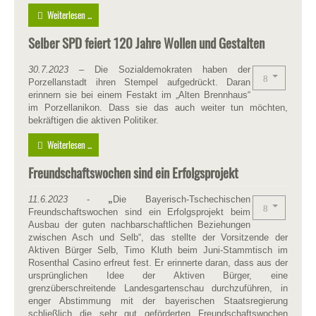
Weiterlesen ...
Selber SPD feiert 120 Jahre Wollen und Gestalten
30
.7.2023
– Die Sozialdemokraten haben der
Porzellanstadt ihren Stempel aufgedrückt. Daran
erinnern sie bei einem Festakt im „Alten Brennhaus“
im Porzellanikon. Dass sie das auch weiter tun möchten,
bekräftigen die aktiven Politiker.
Weiterlesen ...
Freundschaftswochen sind ein Erfolgsprojekt
11.6.2023
-
„
Die Bayerisch-Tschechischen
Freundschaftswochen sind ein Erfolgsprojekt beim
Ausbau der guten nachbarschaftlichen Beziehungen
zwischen Asch und Selb“, das stellte der Vorsitzende der
Aktiven Bürger Selb, Timo Kluth beim Juni-Stammtisch im
Rosenthal Casino erfreut fest. Er erinnerte daran, dass aus der
ursprünglichen Idee der Aktiven Bürger, eine
grenzüberschreitende Landesgartenschau durchzuführen, in
enger Abstimmung mit der bayerischen Staatsregierung
schließlich die sehr gut geförderten Freundschaftswochen