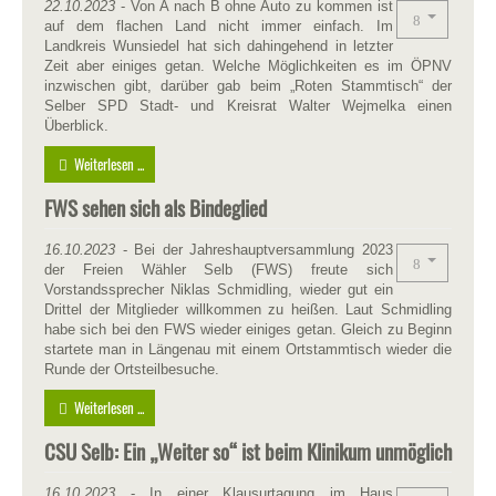
22.10.2023
- Von A nach B ohne Auto zu kommen ist
auf dem flachen Land nicht immer einfach. Im
Landkreis Wunsiedel hat sich dahingehend in letzter
Zeit aber einiges getan. Welche Möglichkeiten es im ÖPNV
inzwischen gibt, darüber gab beim „Roten Stammtisch“ der
Selber SPD Stadt- und Kreisrat Walter Wejmelka einen
Überblick.
Weiterlesen ...
FWS sehen sich als Bindeglied
16.10.2023
- Bei der Jahreshauptversammlung 2023
der Freien Wähler Selb (FWS) freute sich
Vorstandssprecher Niklas Schmidling, wieder gut ein
Drittel der Mitglieder willkommen zu heißen. Laut Schmidling
habe sich bei den FWS wieder einiges getan. Gleich zu Beginn
startete man in Längenau mit einem Ortstammtisch wieder die
Runde der Ortsteilbesuche.
Weiterlesen ...
CSU Selb: Ein „Weiter so“ ist beim Klinikum unmöglich
16.10.2023
- In einer Klausurtagung im Haus