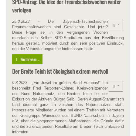
SPD-Antrag: Die Idee der Freundschafswochen weiter
verfolgen
25.8.2023
- Die Bayerisch-Tschechischen
Freundschaftswochen sind Geschichte. Und jetzt?
Diese Frage sei in den vergangenen Wochen
mehrfach den Selber SPD-Stadträten aus der Bevölkerung
heraus gestellt, motiviert durch den sehr positiven Eindruck,
den die Veranstaltungsreihe hinterlassen hatte.
Weiterlesen ...
Der Breite Teich ist ökologisch extrem wertvoll
9.8.2023
- „Ein Juwel im grünen Band Europas!“, so
beschreibt Fred Terporten-Löhner, Kreisvorsitzender
des Bund Naturschutz, den Breiten Teich bei der
Exkursion der Aktiven Bürger Selb. Deren August-Stammtisch
fand diesmal ganz im Zeichen des Naturschutzes statt.
Interessierte Mitglieder wurden bei einem Treffen mit Vertretern
der Kreisgruppe Wunsiedel des BUND Naturschutz in Bayern
e.V. über die vorgenommenen Maßnahmen, die Gründe dafür
und die zu erwartenden Resultate am Breiten Teich umfassend
informiert.