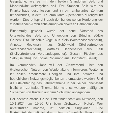
Gespräche, wie es mit den beiden Standorten Selb und
Marktredwitz weitergehen soll. Der Standort Selb wird als
Krankenhaus geschlossen und in ein ambulantes Zentrum
umgewandelt, in dem u.a. ambulante Operationen durchgeführt
werden. Dies entspricht auch der bundesweiten Forderung der
zunehmenden Ambulantisierung von diversen Behandlungen.
Einstimmig gewählt wurde der neue Vorstand des
Ortsverbandes Selb und Umgebung von Bündnis 90/Die
Grünen: Rita Bieschke-Vogel aus Selb (Vorstandssprecherin),
Annette Reckmann aus Schönwald (Stellvertretende
Vorstandssprecherin), Matthias Henneberger aus Selb
(Stellvertretender Vorstandssprecher), Susann Fischer aus
Selb (Beirätin) und Tobias Pöhlmann aus Höchstädt (Beirat)
Im kommenden Jahr will der Ortsverband über den
ökologischen Nutzen von Weidehaltung informieren. Weiterhin
ist sollen erneuerbare Energien und ihre privaten und
betrieblichen Nutzungsmöglichkeiten thematisiert werden. Und
die Erleichterung des Fahrradfahrens in der Selber Innenstadt
bleibt ein zentrales Thema, hier wird schwerpunktmäßig die
Sicherheit von Kindern auf dem Schulweg angegangen.
Der nächste offene Grüne Treff findet statt am Mittwoch, den
10.1.2024 um 19.30 Uhr beim „Schwarzen Peter“. Wer
unterstützen möchte, ist herzlich eingeladen. Eine
Parteimitgliedschaft ist dazu nicht erforderlich. Fragen und