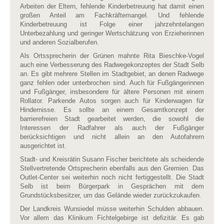
Arbeiten der Eltern, fehlende Kinderbetreuung hat damit einen
großen Anteil am Fachkräftemangel. Und fehlende
Kinderbetreuung ist Folge einer jahrzehntelangen
Unterbezahlung und geringer Wertschätzung von Erzieherinnen
und anderen Sozialberufen.
Als Ortssprecherin der Grünen mahnte Rita Bieschke-Vogel
auch eine Verbesserung des Radwegekonzeptes der Stadt Selb
an. Es gibt mehrere Stellen im Stadtgebiet, an denen Radwege
ganz fehlen oder unterbrochen sind. Auch für Fußgängerinnen
und Fußgänger, insbesondere für ältere Personen mit einem
Rollator. Parkende Autos sorgen auch für Kinderwagen für
Hindernisse. Es sollte an einem Gesamtkonzept der
barrierefreien Stadt gearbeitet werden, die sowohl die
Interessen der Radfahrer als auch der Fußgänger
berücksichtigen und nicht allein an den Autofahrern
ausgerichtet ist.
Stadt- und Kreisrätin Susann Fischer berichtete als scheidende
Stellvertretende Ortsprecherin ebenfalls aus den Gremien. Das
Outlet-Center sei weiterhin noch nicht fertiggestellt. Die Stadt
Selb ist beim Bürgerpark in Gesprächen mit dem
Grundstücksbesitzer, um das Gelände wieder zurückzukaufen.
Der Landkreis Wunsiedel müsse weiterhin Schulden abbauen.
Vor allem das Klinikum Fichtelgebirge ist defizitär. Es gab