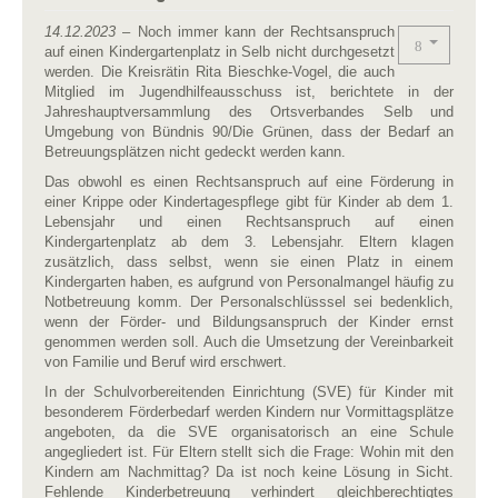
14.12.2023
– Noch immer kann der Rechtsanspruch
auf einen Kindergartenplatz in Selb nicht durchgesetzt
werden. Die Kreisrätin Rita Bieschke-Vogel, die auch
Mitglied im Jugendhilfeausschuss ist, berichtete in der
Jahreshauptversammlung des Ortsverbandes Selb und
Umgebung von Bündnis 90/Die Grünen, dass der Bedarf an
Betreuungsplätzen nicht gedeckt werden kann.
Das obwohl es einen Rechtsanspruch auf eine Förderung in
einer Krippe oder Kindertagespflege gibt für Kinder ab dem 1.
Lebensjahr und einen Rechtsanspruch auf einen
Kindergartenplatz ab dem 3. Lebensjahr. Eltern klagen
zusätzlich, dass selbst, wenn sie einen Platz in einem
Kindergarten haben, es aufgrund von Personalmangel häufig zu
Notbetreuung komm. Der Personalschlüsssel sei bedenklich,
wenn der Förder- und Bildungsanspruch der Kinder ernst
genommen werden soll. Auch die Umsetzung der Vereinbarkeit
von Familie und Beruf wird erschwert.
In der Schulvorbereitenden Einrichtung (SVE) für Kinder mit
besonderem Förderbedarf werden Kindern nur Vormittagsplätze
angeboten, da die SVE organisatorisch an eine Schule
angegliedert ist. Für Eltern stellt sich die Frage: Wohin mit den
Kindern am Nachmittag? Da ist noch keine Lösung in Sicht.
Fehlende Kinderbetreuung verhindert gleichberechtigtes