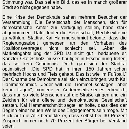
Stimmung war. Das sei ein Bild, das es in manch größerer
Stadt so nicht gegeben habe.
Eine Krise der Demokratie sahen mehrere Besucher der
Versammlung. Die Bereitschaft der Menschen, sich für
demokratische Ämter zur Verfügung stellen, habe stark
abgenommen. Dafür leider die Bereitschaft, Rechtsextreme
zu wählen. Stadtrat Kai Hammerschmidt betonte, dass die
Regierungsarbeit gemessen an den Vorhaben des
Koalitionsvertrages nicht schlecht sei. „Aber die
Marketingabteilung der SPD ist nicht gut", bedauerte er.
Kanzler Olaf Scholz müsse häufiger in Erscheinung treten,
das sei kein Geheimnis. Doch gab sich der Stadtrat
optimistisch: „Die SPD hat in ihren 150 Jahren schon
mehrfach Hochs und Tiefs gehabt. Das ist wie im Fußball."
Der Charme der Demokratie sei, sich einzubringen, warb Kai
Hammerschmidt. „Jeder will die Trommel schlagen, aber
keiner tragen", monierte er. Andererseits sei es erfreulich,
dass nun so viele Menschen auf die Straße gingen und ein
Zeichen für eine offene und demokratische Gesellschaft
setzten. Kai Hammerschmidt sagte, er hoffe, dass dies der
Beginn einer neuen Welle des Engagements sein möge. Mit
Blick auf die AfD bemerkte er, dass selbst bei 30 Prozent
Zuspruch immer noch 70 Prozent der Bürger bei Verstand
seien.