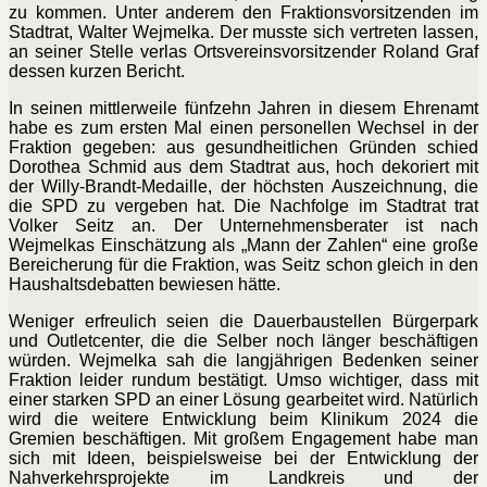
zu kommen. Unter anderem den Fraktionsvorsitzenden im
Stadtrat, Walter Wejmelka. Der musste sich vertreten lassen,
an seiner Stelle verlas Ortsvereinsvorsitzender Roland Graf
dessen kurzen Bericht.
In seinen mittlerweile fünfzehn Jahren in diesem Ehrenamt
habe es zum ersten Mal einen personellen Wechsel in der
Fraktion gegeben: aus gesundheitlichen Gründen schied
Dorothea Schmid aus dem Stadtrat aus, hoch dekoriert mit
der Willy-Brandt-Medaille, der höchsten Auszeichnung, die
die SPD zu vergeben hat. Die Nachfolge im Stadtrat trat
Volker Seitz an. Der Unternehmensberater ist nach
Wejmelkas Einschätzung als „Mann der Zahlen“ eine große
Bereicherung für die Fraktion, was Seitz schon gleich in den
Haushaltsdebatten bewiesen hätte.
Weniger erfreulich seien die Dauerbaustellen Bürgerpark
und Outletcenter, die die Selber noch länger beschäftigen
würden. Wejmelka sah die langjährigen Bedenken seiner
Fraktion leider rundum bestätigt. Umso wichtiger, dass mit
einer starken SPD an einer Lösung gearbeitet wird. Natürlich
wird die weitere Entwicklung beim Klinikum 2024 die
Gremien beschäftigen. Mit großem Engagement habe man
sich mit Ideen, beispielsweise bei der Entwicklung der
Nahverkehrsprojekte im Landkreis und der