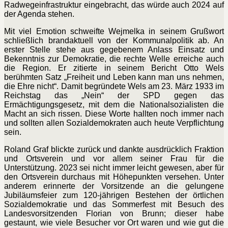
Radwegeinfrastruktur eingebracht, das würde auch 2024 auf
der Agenda stehen.
Mit viel Emotion schweifte Wejmelka in seinem Grußwort
schließlich brandaktuell von der Kommunalpolitik ab. An
erster Stelle stehe aus gegebenem Anlass Einsatz und
Bekenntnis zur Demokratie, die rechte Welle erreiche auch
die Region. Er zitierte in seinem Bericht Otto Wels
berühmten Satz „Freiheit und Leben kann man uns nehmen,
die Ehre nicht“. Damit begründete Wels am 23. März 1933 im
Reichstag das „Nein“ der SPD gegen das
Ermächtigungsgesetz, mit dem die Nationalsozialisten die
Macht an sich rissen. Diese Worte hallten noch immer nach
und sollten allen Sozialdemokraten auch heute Verpflichtung
sein.
Roland Graf blickte zurück und dankte ausdrücklich Fraktion
und Ortsverein und vor allem seiner Frau für die
Unterstützung. 2023 sei nicht immer leicht gewesen, aber für
den Ortsverein durchaus mit Höhepunkten versehen. Unter
anderem erinnerte der Vorsitzende an die gelungene
Jubiläumsfeier zum 120-jährigen Bestehen der örtlichen
Sozialdemokratie und das Sommerfest mit Besuch des
Landesvorsitzenden Florian von Brunn; dieser habe
gestaunt, wie viele Besucher vor Ort waren und wie gut die