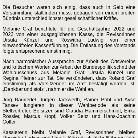
Die Besucher waren sich einig, dass auch in Selb eine
Versammlung stattfinden muss, getragen von einem breiten
Bündnis unterschiedlichster gesellschaftlicher Kräfte.
Melanie Graf berichtete für die Geschäftsjahre 2022 und
2023 von einer ausgeglichenen Kasse, die Revisorinnen
Ursula Künzel und Roswitha Ludwig von einer
einwandfreien Kassenführung. Die Entlastung des Vorstands
folgte entsprechend einstimmig.
Nach harmonischer Aussprache zur Arbeit des Ortsvereins
und kritischen Worten zur Arbeit der Bundespolitik schritt der
Wahlausschuss aus Melanie Graf, Ursula Künzel und
Regina Pleiner zur Tat. Sie verkündeten, dass Roland Graf
einstimmig als Vorsitzender im Amt bestätigt worden ist.
„Dankbar und stolz", nahm er die Wahl an.
Jörg Bauriedel, Jürgen Jackwerth, Rainer Pohl und Ayse
Tansev fungieren in dieser Wahlperiode als seine
Stellvertreter. Beisitzer sind Claudia Hammerschmidt, Erika
Rössler, Marcus Kropf, Volker Seitz und Hans-Joachim
Goller.
Kassiererin bleibt Melanie Graf, Revisorinnen bleiben
Roswitha Ludwig und Ursula Künzel, als Schriftführerin folgt