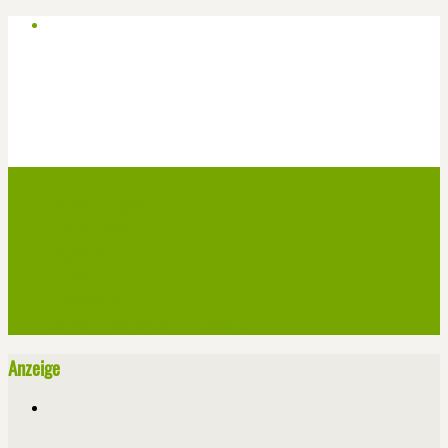
Start
Veranstaltungen
Theater-Tickets
Angebote
Werben
Pressemitteilung
Kontakt / Impressum / Datenschutz
Anzeige