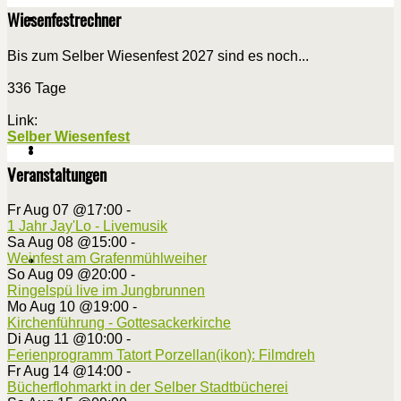
Wiesenfestrechner
Bis zum Selber Wiesenfest 2027 sind es noch...
336 Tage
Link:
Selber Wiesenfest
Veranstaltungen
Fr Aug 07 @17:00
-
1 Jahr Jay'Lo - Livemusik
Sa Aug 08 @15:00
-
Weinfest am Grafenmühlweiher
So Aug 09 @20:00
-
Ringelspü live im Jungbrunnen
Mo Aug 10 @19:00
-
Kirchenführung - Gottesackerkirche
Di Aug 11 @10:00
-
Ferienprogramm Tatort Porzellan(ikon): Filmdreh
Fr Aug 14 @14:00
-
Bücherflohmarkt in der Selber Stadtbücherei