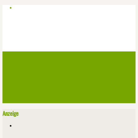
Start
Veranstaltungen
Theater-Tickets
Angebote
Werben
Pressemitteilung
Kontakt / Impressum / Datenschutz
Anzeige