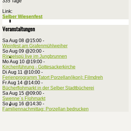
335 Tage
Link:
Selber Wiesenfest
Veranstaltungen
Sa Aug 08 @15:00
-
Weinfest am Grafenmühlweiher
So Aug 09 @20:00
-
Ringelspü live im Jungbrunnen
Mo Aug 10 @19:00
-
Kirchenführung - Gottesackerkirche
Di Aug 11 @10:00
-
Ferienprogramm Tatort Porzellan(ikon): Filmdreh
Fr Aug 14 @14:00
-
Bücherflohmarkt in der Selber Stadtbücherei
Sa Aug 15 @09:00
-
Swenne´s Flohmarkt
So Aug 16 @14:30
-
Familiennachmittag: Porzellan bedrucken