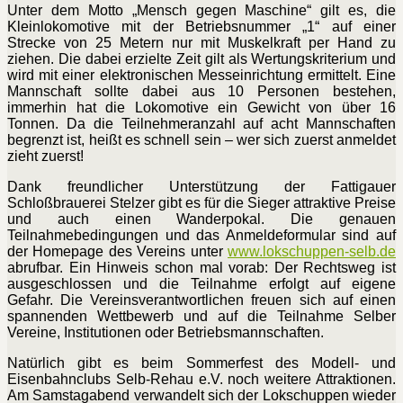
Unter dem Motto „Mensch gegen Maschine“ gilt es, die
Kleinlokomotive mit der Betriebsnummer „1“ auf einer
Strecke von 25 Metern nur mit Muskelkraft per Hand zu
ziehen. Die dabei erzielte Zeit gilt als Wertungskriterium und
wird mit einer elektronischen Messeinrichtung ermittelt. Eine
Mannschaft sollte dabei aus 10 Personen bestehen,
immerhin hat die Lokomotive ein Gewicht von über 16
Tonnen. Da die Teilnehmeranzahl auf acht Mannschaften
begrenzt ist, heißt es schnell sein – wer sich zuerst anmeldet
zieht zuerst!
Dank freundlicher Unterstützung der Fattigauer
Schloßbrauerei Stelzer gibt es für die Sieger attraktive Preise
und auch einen Wanderpokal. Die genauen
Teilnahmebedingungen und das Anmeldeformular sind auf
der Homepage des Vereins unter
www.lokschuppen-selb.de
abrufbar. Ein Hinweis schon mal vorab: Der Rechtsweg ist
ausgeschlossen und die Teilnahme erfolgt auf eigene
Gefahr. Die Vereinsverantwortlichen freuen sich auf einen
spannenden Wettbewerb und auf die Teilnahme Selber
Vereine, Institutionen oder Betriebsmannschaften.
Natürlich gibt es beim Sommerfest des Modell- und
Eisenbahnclubs Selb-Rehau e.V. noch weitere Attraktionen.
Am Samstagabend verwandelt sich der Lokschuppen wieder