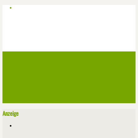
Start
Veranstaltungen
Theater-Tickets
Angebote
Werben
Pressemitteilung
Kontakt / Impressum / Datenschutz
Anzeige