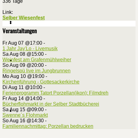
336 Tage
Link:
Selber Wiesenfest
Veranstaltungen
Fr Aug 07 @17:00
-
1 Jahr Jay'Lo - Livemusik
Sa Aug 08 @15:00
-
Weinfest am Grafenmühlweiher
So Aug 09 @20:00
-
Ringelspü live im Jungbrunnen
Mo Aug 10 @19:00
-
Kirchenführung - Gottesackerkirche
Di Aug 11 @10:00
-
Ferienprogramm Tatort Porzellan(ikon): Filmdreh
Fr Aug 14 @14:00
-
Bücherflohmarkt in der Selber Stadtbücherei
Sa Aug 15 @09:00
-
Swenne´s Flohmarkt
So Aug 16 @14:30
-
Familiennachmittag: Porzellan bedrucken