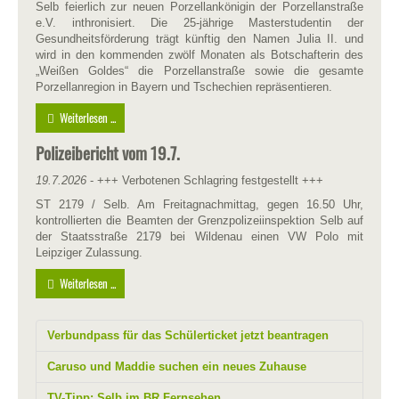
Selb feierlich zur neuen Porzellankönigin der Porzellanstraße
e.V. inthronisiert. Die 25-jährige Masterstudentin der
Gesundheitsförderung trägt künftig den Namen Julia II. und
wird in den kommenden zwölf Monaten als Botschafterin des
„Weißen Goldes“ die Porzellanstraße sowie die gesamte
Porzellanregion in Bayern und Tschechien repräsentieren.
Weiterlesen ...
Polizeibericht vom 19.7.
19.7.2026
- +++ Verbotenen Schlagring festgestellt +++
ST 2179 / Selb. Am Freitagnachmittag, gegen 16.50 Uhr,
kontrollierten die Beamten der Grenzpolizeiinspektion Selb auf
der Staatsstraße 2179 bei Wildenau einen VW Polo mit
Leipziger Zulassung.
Weiterlesen ...
Verbundpass für das Schülerticket jetzt beantragen
Caruso und Maddie suchen ein neues Zuhause
TV-Tipp: Selb im BR Fernsehen