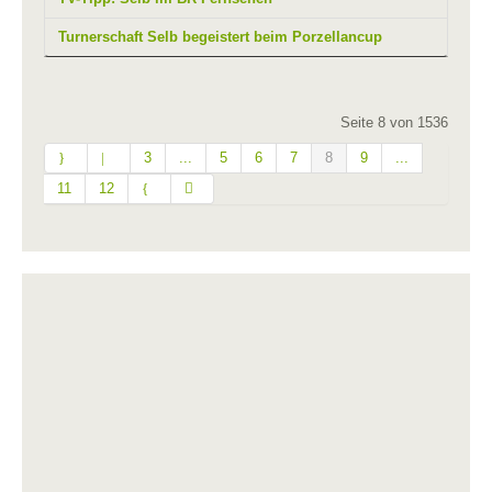
Turnerschaft Selb begeistert beim Porzellancup
Seite 8 von 1536
3
...
5
6
7
8
9
...
11
12