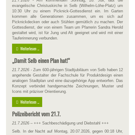
21.7.2026
- Am kommenden Sonntag, 26. Juli, lädt die
evangelische Christuskirche in Selb (Wilhelm-Löhe-Platz) um
10:30 Uhr zu einem Picknick-Gottesdienst ein. Im Garten
kommen alle Generationen zusammen, um es sich auf
Picknickdecken oder auch Stühlen gemütlich zu machen. Der
Gottesdienst, der von einem Team um Pfarrerin Sandra Herold
gestaltet wird, ist für Jung und Alt geeignet und wird mit einer
Tauferinnerung verbunden.
Weiterlesen ...
„Damit Selb einen Plan hat!“
21.7.2026
- Zum 600-jährigen Stadtjubiläum von Selb haben 12
angehende Gestalter der Fachschule für Produktdesign einen
analogen Stadtplan und eine dazugehörige App entworfen. Das
Konzept verbindet handgemachte Zeichnungen, Muster und
Icons mit präziser Orientierung.
Weiterlesen ...
Polizeibericht vom 21.7.
21.7.2026
– +++ Sachbeschädigung und Diebstahl +++
Selb. In der Nacht auf Montag, 20.07.2026, gegen 00:18 Uhr,