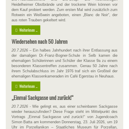
Heidelheimer Obstbrände und der trockene Wein können vor
dem Kauf probiert werden. Zum ersten Mal wird zusätzlich zum
Rotwein ein Weißwein angeboten, einen „Blanc de Noir“, der
aus roten Trauben gekeltert wird.
Weiterlesen ...
Wiedersehen nach 50 Jahren
20
.
7.2026
– Ein halbes Jahrhundert nach ihrer Entlassung aus
der damaligen Dr.-Franz-Bogner-Schule in Selb kamen die
ehemaligen Schülerinnen und Schüler der Klasse 9a zu einem
besonderen Klassentreffen zusammen. Genau 50 Jahre nach
ihrem Schulabschluss im Jahr 1976 traf sich ein Großteil der
ehemaligen Klassenkameraden im Café Egerstau in Neuhaus.
Weiterlesen ...
„Einmal Sackgasse und zurück!“
20.7.2026
- Wie gelingt es, aus einer scheinbaren Sackgasse
wieder herauszufinden? Diese Frage steht im Mittelpunkt des
Vortrags „Einmal Sackgasse und zurück!“ von Jugendcoach
Simon Batta am kommenden Donnerstag, 23. Juli 2026, um 19
Uhr im Porzellanikon – Staatliches Museum für Porzellan,