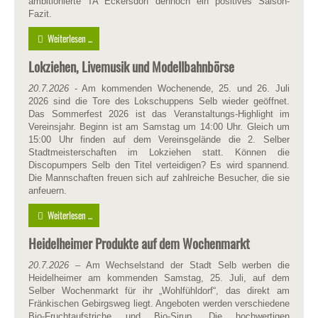
ambitionierte TA Eckersdorf dennoch ein positives Saison-
Fazit.
Weiterlesen ...
Lokziehen, Livemusik und Modellbahnbörse
20
.
7.2026
- Am kommenden Wochenende, 25. und 26. Juli
2026 sind die Tore des Lokschuppens Selb wieder geöffnet.
Das Sommerfest 2026 ist das Veranstaltungs-Highlight im
Vereinsjahr. Beginn ist am Samstag um 14:00 Uhr. Gleich um
15:00 Uhr finden auf dem Vereinsgelände die 2. Selber
Stadtmeisterschaften im Lokziehen statt. Können die
Discopumpers Selb den Titel verteidigen? Es wird spannend.
Die Mannschaften freuen sich auf zahlreiche Besucher, die sie
anfeuern.
Weiterlesen ...
Heidelheimer Produkte auf dem Wochenmarkt
20
.
7.2026
– Am Wechselstand der Stadt Selb werben die
Heidelheimer am kommenden Samstag, 25. Juli, auf dem
Selber Wochenmarkt für ihr „Wohlfühldorf“, das direkt am
Fränkischen Gebirgsweg liegt. Angeboten werden verschiedene
Bio-Fruchtaufstriche und Bio-Sirup. Die hochwertigen