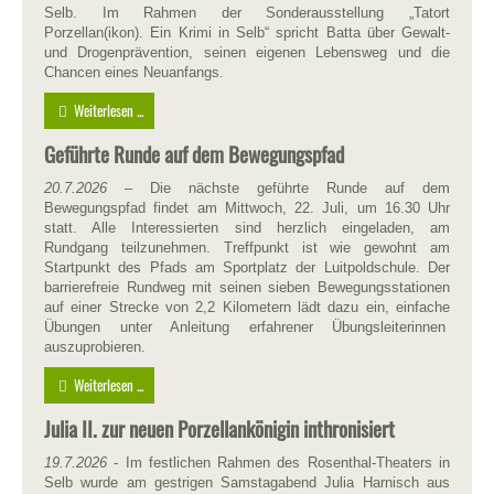
Selb. Im Rahmen der Sonderausstellung „Tatort
Porzellan(ikon). Ein Krimi in Selb“ spricht Batta über Gewalt-
und Drogenprävention, seinen eigenen Lebensweg und die
Chancen eines Neuanfangs.
Weiterlesen ...
Geführte Runde auf dem Bewegungspfad
20.7.2026
– Die nächste geführte Runde auf dem
Bewegungspfad findet am Mittwoch, 22. Juli, um 16.30 Uhr
statt. Alle Interessierten sind herzlich eingeladen, am
Rundgang teilzunehmen. Treffpunkt ist wie gewohnt am
Startpunkt des Pfads am Sportplatz der Luitpoldschule. Der
barrierefreie Rundweg mit seinen sieben Bewegungsstationen
auf einer Strecke von 2,2 Kilometern lädt dazu ein, einfache
Übungen unter Anleitung erfahrener Übungsleiterinnen
auszuprobieren.
Weiterlesen ...
Julia II. zur neuen Porzellankönigin inthronisiert
19.7.2026
- Im festlichen Rahmen des Rosenthal-Theaters in
Selb wurde am gestrigen Samstagabend Julia Harnisch aus