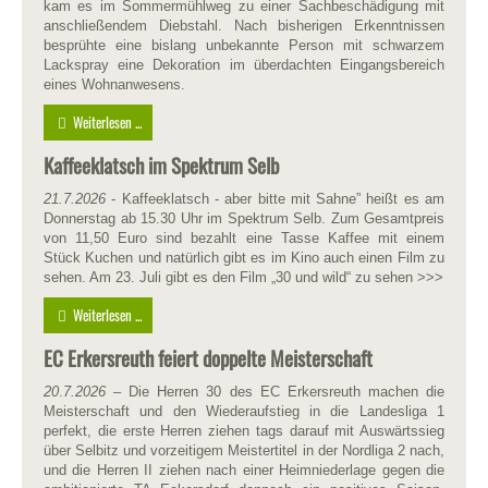
kam es im Sommermühlweg zu einer Sachbeschädigung mit
anschließendem Diebstahl. Nach bisherigen Erkenntnissen
besprühte eine bislang unbekannte Person mit schwarzem
Lackspray eine Dekoration im überdachten Eingangsbereich
eines Wohnanwesens.
Weiterlesen ...
Kaffeeklatsch im Spektrum Selb
21.7.2026
- Kaffeeklatsch - aber bitte mit Sahne” heißt es am
Donnerstag ab 15.30 Uhr im Spektrum Selb. Zum Gesamtpreis
von 11,50 Euro sind bezahlt eine Tasse Kaffee mit einem
Stück Kuchen und natürlich gibt es im Kino auch einen Film zu
sehen. Am 23. Juli gibt es den Film „30 und wild“ zu sehen >>>
Weiterlesen ...
EC Erkersreuth feiert doppelte Meisterschaft
20
.
7.2026
– Die Herren 30 des EC Erkersreuth machen die
Meisterschaft und den Wiederaufstieg in die Landesliga 1
perfekt, die erste Herren ziehen tags darauf mit Auswärtssieg
über Selbitz und vorzeitigem Meistertitel in der Nordliga 2 nach,
und die Herren II ziehen nach einer Heimniederlage gegen die