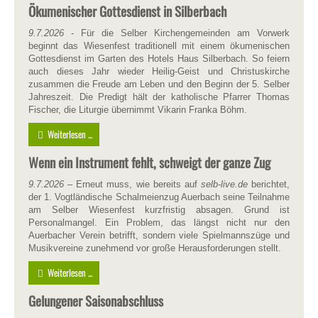
Ökumenischer Gottesdienst in Silberbach
9.7.2026
- Für die Selber Kirchengemeinden am Vorwerk
beginnt das Wiesenfest traditionell mit einem ökumenischen
Gottesdienst im Garten des Hotels Haus Silberbach. So feiern
auch dieses Jahr wieder Heilig-Geist und Christuskirche
zusammen die Freude am Leben und den Beginn der 5. Selber
Jahreszeit. Die Predigt hält der katholische Pfarrer Thomas
Fischer, die Liturgie übernimmt Vikarin Franka Böhm.
Weiterlesen ...
Wenn ein Instrument fehlt, schweigt der ganze Zug
9.7.2026
– Erneut muss, wie bereits auf
selb-live.de
berichtet,
der 1. Vogtländische Schalmeienzug Auerbach seine Teilnahme
am Selber Wiesenfest kurzfristig absagen. Grund ist
Personalmangel. Ein Problem, das längst nicht nur den
Auerbacher Verein betrifft, sondern viele Spielmannszüge und
Musikvereine zunehmend vor große Herausforderungen stellt.
Weiterlesen ...
Gelungener Saisonabschluss