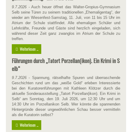
9.7.2026
- Auch heuer öffnet das Walter-Gropius-Gymnasium
Selb seine Türen zu seinem traditionellen „Ehemaligentag“, der
wieder am Wiesenfest-Samstag, 11. Juli, von 11 bis 15 Uhr im
Atrium der Schule stattfindet. Alle ehemaligen Schüler und
Lehrkräfte, Freunde und Gäste sind herzlich eingeladen, sich
während dieser Zeit ganz zwanglos im Atrium der Schule zu
treffen.
Weiterlesen ...
Führungen durch „Tatort Porzellan(ikon). Ein Krimi in S
elb“
9.7.2026
- Spannung, rätselhafte Spuren und überraschende
Geschichten rund um das „weiße Gold“ erleben Interessierte
bei den Kuratorenführungen mit Kathleen Klötzer durch die
aktuelle Sonderausstellung „Tatort Porzellan(ikon). Ein Krimi in
Selb“ am Sonntag, den 19. Juli 2026, um 12:30 Uhr und um
14:30 Uhr im Porzellanikon Selb. Wer könnte die spannenden
Hintergründe dieser ungewöhnlichen Schau besser vermitteln
als die Kuratorin selbst?
Weiterlesen ...