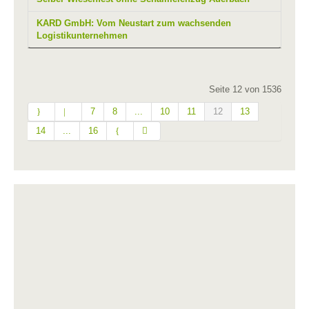
KARD GmbH: Vom Neustart zum wachsenden
Logistikunternehmen
Seite 12 von 1536
7
8
...
10
11
12
13
14
...
16