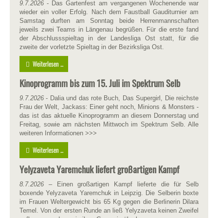
9.7.2026
- Das Gartenfest am vergangenen Wochenende war
wieder ein voller Erfolg. Nach dem Faustball Gauditurnier am
Samstag durften am Sonntag beide Herrenmannschaften
jeweils zwei Teams in Längenau begrüßen. Für die erste fand
der Abschlussspieltag in der Landesliga Ost statt, für die
zweite der vorletzte Spieltag in der Bezirksliga Ost.
Weiterlesen ...
Kinoprogramm bis zum 15. Juli im Spektrum Selb
9.7.2026
- Dalia und das rote Buch, Das Supergirl, Die reichste
Frau der Welt, Jackass: Einer geht noch, Minions & Monsters -
das ist das aktuelle Kinoprogramm an diesem Donnerstag und
Freitag, sowie am nächsten Mittwoch im Spektrum Selb. Alle
weiteren Informationen >>>
Weiterlesen ...
Yelyzaveta Yaremchuk liefert großartigen Kampf
8.7.2026
– Einen großartigen Kampf lieferte die für Selb
boxende Yelyzaveta Yaremchuk in Leipzig. Die Selberin boxte
im Frauen Weltergewicht bis 65 Kg gegen die Berlinerin Dilara
Temel. Von der ersten Runde an ließ Yelyzaveta keinen Zweifel