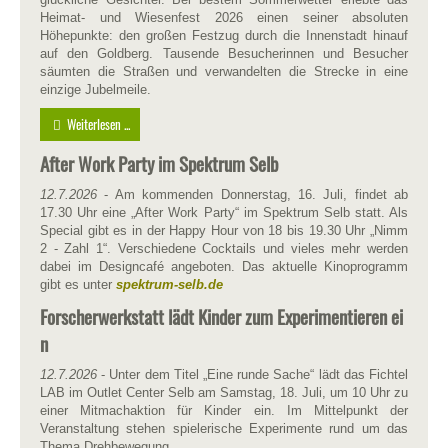
Heimat- und Wiesenfest 2026 einen seiner absoluten
Höhepunkte: den großen Festzug durch die Innenstadt hinauf
auf den Goldberg. Tausende Besucherinnen und Besucher
säumten die Straßen und verwandelten die Strecke in eine
einzige Jubelmeile.
Weiterlesen ...
After Work Party im Spektrum Selb
12.7.2026
- Am kommenden Donnerstag, 16. Juli, findet ab
17.30 Uhr eine „After Work Party“ im Spektrum Selb statt. Als
Special gibt es in der Happy Hour von 18 bis 19.30 Uhr „Nimm
2 - Zahl 1“. Verschiedene Cocktails und vieles mehr werden
dabei im Designcafé angeboten. Das aktuelle Kinoprogramm
gibt es unter
spektrum-selb.de
Forscherwerkstatt lädt Kinder zum Experimentieren ei
n
12.7.2026
- Unter dem Titel „Eine runde Sache“ lädt das Fichtel
LAB im Outlet Center Selb am Samstag, 18. Juli, um 10 Uhr zu
einer Mitmachaktion für Kinder ein. Im Mittelpunkt der
Veranstaltung stehen spielerische Experimente rund um das
Thema Drehbewegung.