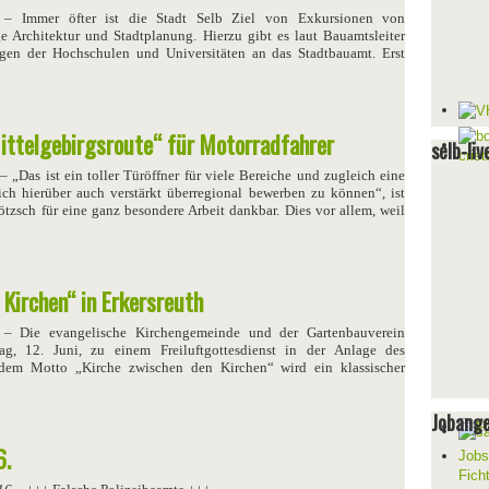
– Immer öfter ist die Stadt Selb Ziel von Exkursionen von
e Architektur und Stadtplanung. Hierzu gibt es laut Bauamtsleiter
agen der Hochschulen und Universitäten an das Stadtbauamt. Erst
ittelgebirgsroute“ für Motorradfahrer
selb-liv
– „Das ist ein toller Türöffner für viele Bereiche und zugleich eine
h hierüber auch verstärkt überregional bewerben zu können“, ist
ötzsch für eine ganz besondere Arbeit dankbar. Dies vor allem, weil
 Kirchen“ in Erkersreuth
– Die evangelische Kirchengemeinde und der Gartenbauverein
g, 12. Juni, zu einem Freiluftgottesdienst in der Anlage des
 dem Motto „Kirche zwischen den Kirchen“ wird ein klassischer
Jobang
6.
Jobs
Fich