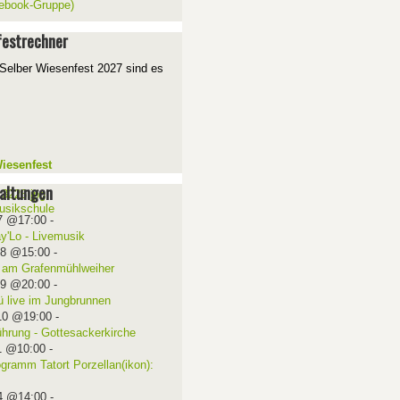
ebook-Gruppe)
estrechner
Selber Wiesenfest 2027 sind es
iesenfest
altungen
7 @17:00
-
ay'Lo - Livemusik
08 @15:00
-
 am Grafenmühlweiher
09 @20:00
-
ü live im Jungbrunnen
10 @19:00
-
ührung - Gottesackerkirche
1 @10:00
-
ogramm Tatort Porzellan(ikon):
4 @14:00
-