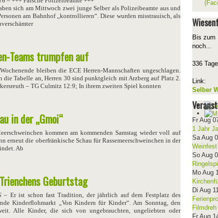
16
– +++ Falsche Polizeibeamte +++
(Fac
aben sich am Mittwoch zwei junge Selber als Polizeibeamte aus und
Personen am Bahnhof „kontrollieren“. Diese wurden misstrauisch, als
Wiesenf
nverschämter
Bis zum 
noch...
ren-Teams trumpfen auf
336 Tage
Wochenende bleiben die ECE Herren-Mannschaften ungeschlagen.
n die Tabelle an, Herren 30 sind punktgleich mit Arzberg auf Platz 2.
Link:
rkersreuth – TG Culmitz 12:9; In ihrem zweiten Spiel konnten
Selber W
Veranst
u in der „Gmoi“
Fr Aug 0
1 Jahr J
eerschweinchen kommen am kommenden Samstag wieder voll auf
Sa Aug 
nn erneut die oberfränkische Schau für Rassemeerschweinchen in der
Weinfest
indet. Ab
So Aug 
Ringelsp
Mo Aug 
 Trienchens Geburtstag
Kirchenf
Di Aug 1
6
– Er ist schon fast Tradition, der jährlich auf dem Festplatz des
Ferienpr
dende Kinderflohmarkt „Von Kindern für Kinder“. Am Sonntag, den
Filmdreh
weit. Alle Kinder, die sich von ungebrauchten, ungeliebten oder
Fr Aug 1