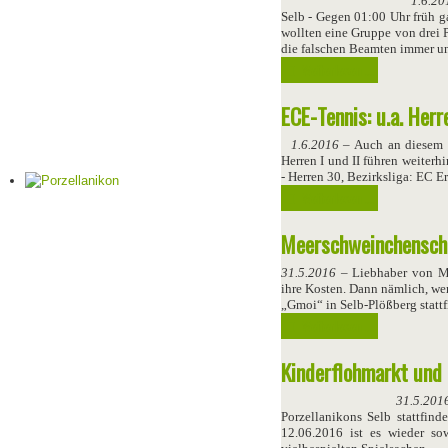
1.6.20
Selb - Gegen 01:00 Uhr früh g
wollten eine Gruppe von drei 
die falschen Beamten immer u
Weiterlesen ...
ECE-Tennis: u.a. Her
1.6.2016
– Auch an diesem 
Herren I und II führen weiterhi
- Herren 30, Bezirksliga: EC E
Weiterlesen ...
Meerschweinchenscha
31.5.2016
– Liebhaber von M
ihre Kosten. Dann nämlich, we
„Gmoi“ in Selb-Plößberg stattf
Weiterlesen ...
Kinderflohmarkt und
31.5.201
Porzellanikons Selb stattfin
12.06.2016 ist es wieder so