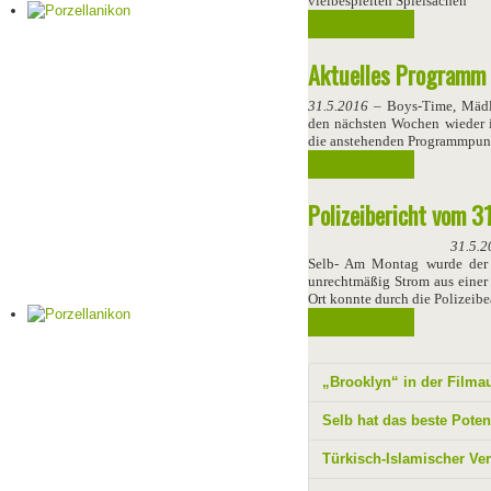
vielbespielten Spielsachen
Weiterlesen ...
Aktuelles Programm 
31.5.2016
– Boys-Time, Mädls
den nächsten Wochen wieder 
die anstehenden Programmpun
Weiterlesen ...
Polizeibericht vom 31
31.5.2
Selb- Am Montag wurde der Po
unrechtmäßig Strom aus einer 
Ort konnte durch die Polizei
Weiterlesen ...
„Brooklyn“ in der Filma
Selb hat das beste Potent
Türkisch-Islamischer Ver