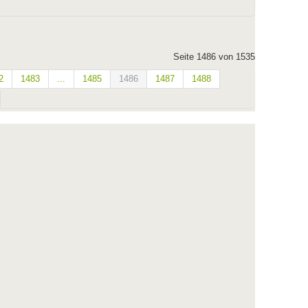
Seite 1486 von 1535
2
1483
...
1485
1486
1487
1488