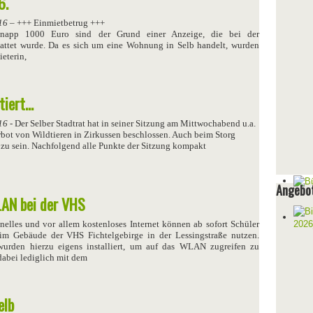
6.
16
– +++ Einmietbetrug +++
napp 1000 Euro sind der Grund einer Anzeige, die bei der
stattet wurde. Da es sich um eine Wohnung in Selb handelt, wurden
eterin,
tiert…
16
- Der Selber Stadtrat hat in seiner Sitzung am Mittwochabend u.a.
rbot von Wildtieren in Zirkussen beschlossen. Auch beim Storg
 zu sein. Nachfolgend alle Punkte der Sitzung kompakt
Angebot
LAN bei der VHS
elles und vor allem kostenloses Internet können ab sofort Schüler
im Gebäude der VHS Fichtelgebirge in der Lessingstraße nutzen.
wurden hierzu eigens installiert, um auf das WLAN zugreifen zu
dabei lediglich mit dem
elb