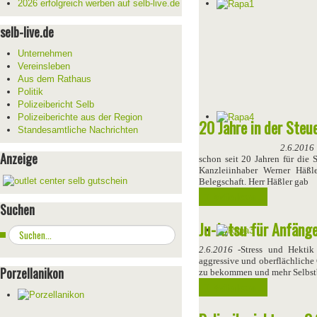
2026 erfolgreich werben auf selb-live.de
selb-live.de
Unternehmen
Vereinsleben
Aus dem Rathaus
Politik
Polizeibericht Selb
Polizeiberichte aus der Region
20 Jahre in der Steu
Standesamtliche Nachrichten
2.6.2016
Anzeige
schon seit 20 Jahren für die 
Kanzleiinhaber Werner Häß
Belegschaft. Herr Häßler gab
Weiterlesen ...
Suchen
Ju-Jutsu für Anfäng
Suchen
...
2.6.2016
-
Stress und Hektik
aggressive und oberflächliche 
Porzellanikon
zu bekommen und mehr Selbstb
Weiterlesen ...