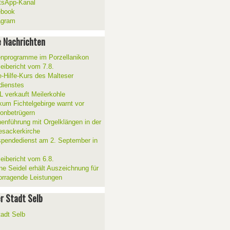
sApp-Kanal
ebook
agram
 Nachrichten
enprogramme im Porzellanikon
zeibericht vom 7.8.
e-Hilfe-Kurs des Malteser
sdienstes
 verkauft Meilerkohle
ikum Fichtelgebirge warnt vor
fonbetrügern
henführung mit Orgelklängen in der
esackerkirche
spendedienst am 2. September in
zeibericht vom 6.8.
ne Seidel erhält Auszeichnung für
orragende Leistungen
er Stadt Selb