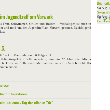
Bücherfl
Sa Aug 
Swenne´s
im Jugendtreff am Vorwerk
So Aug 
Familien
-Treff, Schwimmen, Grillen und Bolzen… Vielfältiges ist auch in
im und rund um den Jugendtreff am Vorwerk geboten. Nachfolgend
kte:
.5.
016
– +++ Manipulation mit Folgen +++
lizeiinspektion Selb mitgeteilt, dass ein 22 Jahre alter Mieter
Steckdose im Keller eines Mehrfamilienhauses in Selb bezieht. Vor
beamten zudem
uslese
ial für Investoren
ein lädt zum „Tag der offenen Tür“