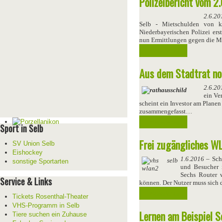
Polizeibericht vom 2.
2.6.20
Selb - Mietschulden von k
Niederbayerischen Polizei er
nun Ermittlungen gegen die Mi
Weiterlesen ...
Aus dem Stadtrat no
2.6.20
ein Ve
scheint ein Investor am Planen
zusammengefasst…
Weiterlesen ...
Sport in Selb
Frei zugängliches W
SV Union Selb
Eishockey
1.6.2016
– Schn
sonstige Sportarten
und Besucher 
Sechs Router 
Service & Links
können. Der Nutzer muss sich 
Weiterlesen ...
Tickets Rosenthal-Theater
VHS-Programm in Selb
Lernen am Beispiel S
Tiere suchen ein Zuhause