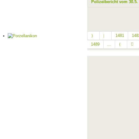
Polizeibericht vom 30.5.
1481
148
1489
...