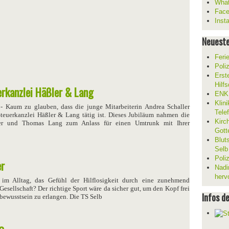
What
Fac
Inst
Neueste
Feri
Poli
Erst
Hilf
erkanzlei Häßler & Lang
ENKL
Klin
-
Kaum zu glauben, dass die junge Mitarbeiterin Andrea Schaller
Tele
Steuerkanzlei Häßler & Lang tätig ist. Dieses Jubiläum nahmen die
Kirc
ler und Thomas Lang zum Anlass für einen Umtrunk mit Ihrer
Gott
Blut
Selb
Poli
er
Nadi
herv
 im Alltag, das Gefühl der Hilflosigkeit durch eine zunehmend
Gesellschaft? Der richtige Sport wäre da sicher gut, um den Kopf frei
Infos d
ewusstsein zu erlangen. Die TS Selb