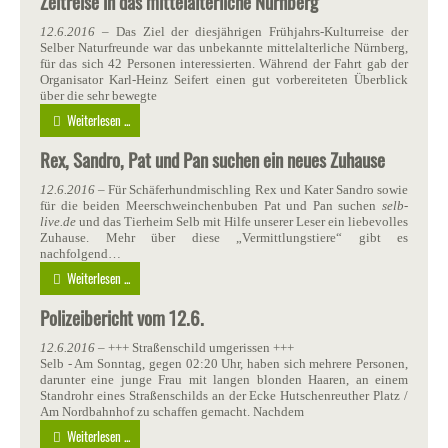
Zeitreise in das mittelalterliche Nürnberg
12.6.2016
– Das Ziel der diesjährigen Frühjahrs-Kulturreise der
Selber Naturfreunde war das unbekannte mittelalterliche Nürnberg,
für das sich 42 Personen interessierten. Während der Fahrt gab der
Organisator Karl-Heinz Seifert einen gut vorbereiteten Überblick
über die sehr bewegte
Weiterlesen ...
Rex, Sandro, Pat und Pan suchen ein neues Zuhause
12.6.2016
– Für Schäferhundmischling Rex und Kater Sandro sowie
für die beiden Meerschweinchenbuben Pat und Pan suchen
selb-
live.de
und das Tierheim Selb mit Hilfe unserer Leser ein liebevolles
Zuhause. Mehr über diese „Vermittlungstiere“ gibt es
nachfolgend…
Weiterlesen ...
Polizeibericht vom 12.6.
12.6.2016
– +++ Straßenschild umgerissen +++
Selb - Am Sonntag, gegen 02:20 Uhr, haben sich mehrere Personen,
darunter eine junge Frau mit langen blonden Haaren, an einem
Standrohr eines Straßenschilds an der Ecke Hutschenreuther Platz /
Am Nordbahnhof zu schaffen gemacht. Nachdem
Weiterlesen ...