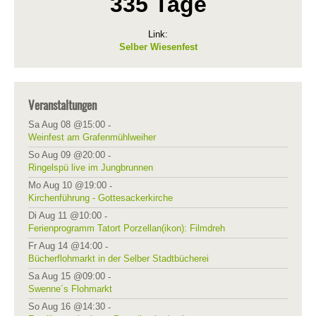
335 Tage
Link:
Selber Wiesenfest
Veranstaltungen
Sa Aug 08 @15:00
-
Weinfest am Grafenmühlweiher
So Aug 09 @20:00
-
Ringelspü live im Jungbrunnen
Mo Aug 10 @19:00
-
Kirchenführung - Gottesackerkirche
Di Aug 11 @10:00
-
Ferienprogramm Tatort Porzellan(ikon): Filmdreh
Fr Aug 14 @14:00
-
Bücherflohmarkt in der Selber Stadtbücherei
Sa Aug 15 @09:00
-
Swenne´s Flohmarkt
So Aug 16 @14:30
-