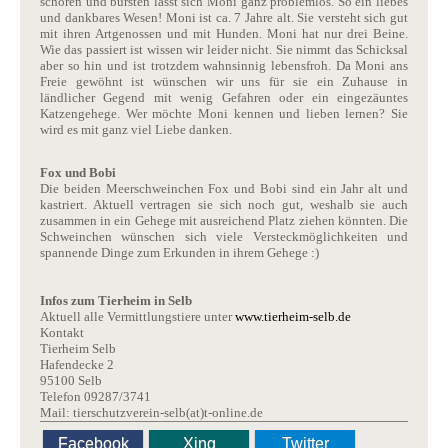
schoren und bürsten lässt sich Moni ganz problemlos. So ein liebes
und dankbares Wesen! Moni ist ca. 7 Jahre alt. Sie versteht sich gut
mit ihren Artgenossen und mit Hunden. Moni hat nur drei Beine.
Wie das passiert ist wissen wir leider nicht. Sie nimmt das Schicksal
aber so hin und ist trotzdem wahnsinnig lebensfroh. Da Moni ans
Freie gewöhnt ist wünschen wir uns für sie ein Zuhause in
ländlicher Gegend mit wenig Gefahren oder ein eingezäuntes
Katzengehege. Wer möchte Moni kennen und lieben lernen? Sie
wird es mit ganz viel Liebe danken.
Fox und Bobi
Die beiden Meerschweinchen Fox und Bobi sind ein Jahr alt und
kastriert. Aktuell vertragen sie sich noch gut, weshalb sie auch
zusammen in ein Gehege mit ausreichend Platz ziehen könnten. Die
Schweinchen wünschen sich viele Versteckmöglichkeiten und
spannende Dinge zum Erkunden in ihrem Gehege :)
Infos zum Tierheim in Selb
Aktuell alle Vermittlungstiere unter
www.tierheim-selb.de
Kontakt
Tierheim Selb
Hafendecke 2
95100 Selb
Telefon 09287/3741
Mail: tierschutzverein-selb(at)t-online.de
Facebook
Xing
Twitter