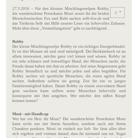
27.3.2016
– Für den kleinen Mischlingswelpen Robby,
die wunderschöne Perserkatze Moni sowie für die beiden
Meerschweinchen Fox und Bobi suchen
selb-live.de
und
das Tierheim Selb mit Hilfe unserer Leser ein liebevolles Zuhause.
Mehr über diese „Vermittlungstiere“ gibt es nachfolgend…
Robby
Der kleine Mischlingswelpe Robby ist ein richtiges Energiebündel.
Er ist drei Monate alt und wird mittelgroß. Der Dreikäsehoch ist an
allem interessiert, möchte ganz viel lernen und wissen. Robby ist
ein sehr schlauer und lernwilliger Hund, der Menschen sucht, die
Freude daran haben mit ihm zu arbeiten. Auf seine Artgenossen geht
Robby freundlich zu und möchte jeden und alles begrüßen. Für
Robby suchen wir sportliche Menschen, die einen agilen Hund
suchen. Außerdem sollten sie genug Zeit für ein so junges
Familienmitglied haben. Damit Robby zu einem souveränen Hund
gern wachsen kann sollten seine Menschen liebevolle und
konsequent mit ihm umgehen. Wer möchte den süßen Knopf
kennen lernen?
Moni - mit Handicap
Wer hat ein Herz für Moni? Die wunderschöne Perserkatze Moni
kann nicht nur mit ihrem Aussehen, sondern auch mit ihrem
Charakter punkten. Moni ist einfach nur lieb. Sie lässt alles über
sich ergehen und vertraut darauf, dass ihr niemand was tut. Sogar