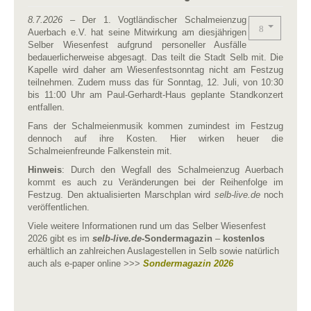
8.7.2026
– Der 1. Vogtländischer Schalmeienzug
Auerbach e.V. hat seine Mitwirkung am diesjährigen
Selber Wiesenfest aufgrund personeller Ausfälle
bedauerlicherweise abgesagt. Das teilt die Stadt Selb mit. Die
Kapelle wird daher am Wiesenfestsonntag nicht am Festzug
teilnehmen. Zudem muss das für Sonntag, 12. Juli, von 10:30
bis 11:00 Uhr am Paul-Gerhardt-Haus geplante Standkonzert
entfallen.
Fans der Schalmeienmusik kommen zumindest im Festzug
dennoch auf ihre Kosten. Hier wirken heuer die
Schalmeienfreunde Falkenstein mit.
Hinweis
: Durch den Wegfall des Schalmeienzug Auerbach
kommt es auch zu Veränderungen bei der Reihenfolge im
Festzug. Den aktualisierten Marschplan wird
selb-live.de
noch
veröffentlichen.
Viele weitere Informationen rund um das Selber Wiesenfest
2026 gibt es im
selb-live.de
-Sondermagazin
–
kostenlos
erhältlich an zahlreichen Auslagestellen in Selb sowie natürlich
auch als e-paper online >>>
Sondermagazin 2026