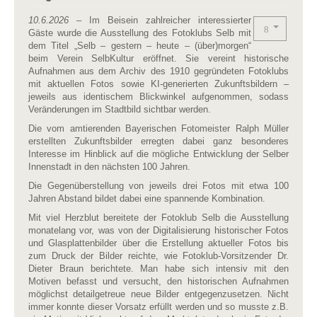
10.6.2026
– Im Beisein zahlreicher interessierter
Gäste wurde die Ausstellung des Fotoklubs Selb mit
dem Titel „Selb – gestern – heute – (über)morgen“
beim Verein SelbKultur eröffnet. Sie vereint historische
Aufnahmen aus dem Archiv des 1910 gegründeten Fotoklubs
mit aktuellen Fotos sowie KI-generierten Zukunftsbildern –
jeweils aus identischem Blickwinkel aufgenommen, sodass
Veränderungen im Stadtbild sichtbar werden.
Die vom amtierenden Bayerischen Fotomeister Ralph Müller
erstellten Zukunftsbilder erregten dabei ganz besonderes
Interesse im Hinblick auf die mögliche Entwicklung der Selber
Innenstadt in den nächsten 100 Jahren.
Die Gegenüberstellung von jeweils drei Fotos mit etwa 100
Jahren Abstand bildet dabei eine spannende Kombination.
Mit viel Herzblut bereitete der Fotoklub Selb die Ausstellung
monatelang vor, was von der Digitalisierung historischer Fotos
und Glasplattenbilder über die Erstellung aktueller Fotos bis
zum Druck der Bilder reichte, wie Fotoklub-Vorsitzender Dr.
Dieter Braun berichtete. Man habe sich intensiv mit den
Motiven befasst und versucht, den historischen Aufnahmen
möglichst detailgetreue neue Bilder entgegenzusetzen. Nicht
immer konnte dieser Vorsatz erfüllt werden und so musste z.B.