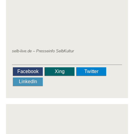
selb-live.de –
Presseinfo SelbKultur
Facebook
Xing
Twitter
LinkedIn