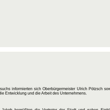
s informierten sich Oberbürgermeister Ulrich Pötzsch sowi
 Entwicklung und die Arbeit des Unternehmens.
Jakob begrüßten die Vertreter der Stadt und gaben Einbl