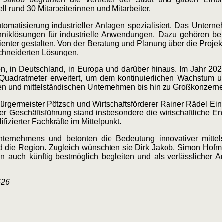
und 30 Mitarbeiterinnen und Mitarbeiter.
tisierung industrieller Anlagen spezialisiert. Das Unterneh
hniklösungen für industrielle Anwendungen. Dazu gehören bei
zienter gestalten. Von der Beratung und Planung über die Proje
hneiderten Lösungen.
in Deutschland, in Europa und darüber hinaus. Im Jahr 202
 Quadratmeter erweitert, um dem kontinuierlichen Wachstum 
nen und mittelständischen Unternehmen bis hin zu Großkonzern
ermeister Pötzsch und Wirtschaftsförderer Rainer Rädel Einbl
er Geschäftsführung stand insbesondere die wirtschaftliche 
zierter Fachkräfte im Mittelpunkt.
ternehmens und betonten die Bedeutung innovativer mittels
 die Region. Zugleich wünschten sie Dirk Jakob, Simon Ho
n auch künftig bestmöglich begleiten und als verlässlicher 