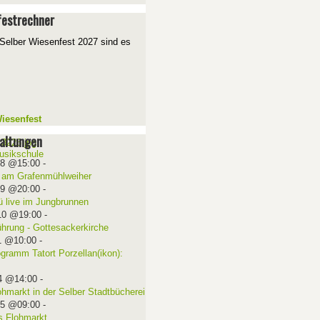
estrechner
Selber Wiesenfest 2027 sind es
iesenfest
altungen
08 @15:00
-
 am Grafenmühlweiher
09 @20:00
-
ü live im Jungbrunnen
10 @19:00
-
ührung - Gottesackerkirche
1 @10:00
-
ogramm Tatort Porzellan(ikon):
4 @14:00
-
ohmarkt in der Selber Stadtbücherei
15 @09:00
-
 Flohmarkt