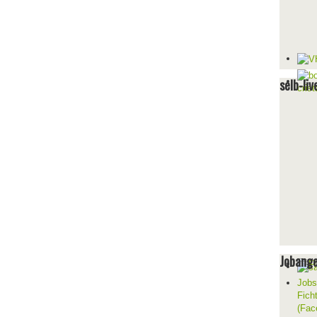
selb-liv
Jobang
Jobs
Fich
(Fac