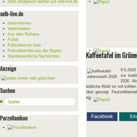
2026 erfolgreich werben auf selb-live.de
selb-live.de
Unternehmen
Vereinsleben
Aus dem Rathaus
Politik
Polizeibericht Selb
Polizeiberichte aus der Region
Kaffeetafel im Grüne
Standesamtliche Nachrichten
Anzeige
9.6.2026
zur trad
2026. Ab
leibliche Wohl ist mit kühl
Suchen
über gesorgt. Festzeltbetri
ein.
Suchen
...
Facebook
Xi
Porzellanikon