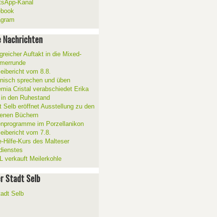
sApp-Kanal
ebook
agram
 Nachrichten
greicher Auftakt in die Mixed-
merrunde
zeibericht vom 8.8.
ienisch sprechen und üben
mia Cristal verabschiedet Erika
 in den Ruhestand
t Selb eröffnet Ausstellung zu den
enen Büchern
enprogramme im Porzellanikon
zeibericht vom 7.8.
e-Hilfe-Kurs des Malteser
sdienstes
 verkauft Meilerkohle
er Stadt Selb