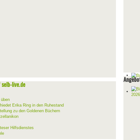
Angebot
selb-live.de
d üben
hiedet Erika Ring in den Ruhestand
stellung zu den Goldenen Büchern
zellanikon
teser Hilfsdienstes
hle