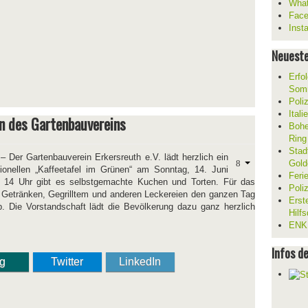
What
Fac
Inst
Neueste
Erfol
Som
Poli
Ital
n des Gartenbauvereins
Bohe
Ring
Stad
– Der Gartenbauverein Erkersreuth e.V. lädt herzlich ein
Gold
itionellen „Kaffeetafel im Grünen“ am Sonntag, 14. Juni
Feri
 14 Uhr gibt es selbstgemachte Kuchen und Torten. Für das
Poli
en Getränken, Gegrilltem und anderen Leckereien den ganzen Tag
Erst
eb. Die Vorstandschaft lädt die Bevölkerung dazu ganz herzlich
Hilf
ENKL
Infos d
ng
Twitter
LinkedIn