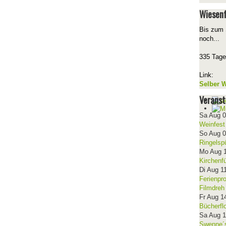
Wiesenf
Bis zum 
noch...
335 Tage
Link:
Selber W
Veranst
Sa Aug 
Weinfest
So Aug 
Ringelsp
Mo Aug 
Kirchenf
Di Aug 1
Ferienpr
Filmdreh
Fr Aug 1
Bücherfl
Sa Aug 
Swenne´s