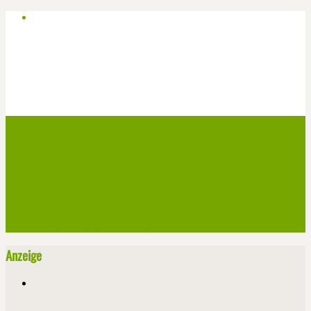
Start
Veranstaltungen
Theater-Tickets
Angebote
Werben
Pressemitteilung
Kontakt / Impressum / Datenschutz
Anzeige