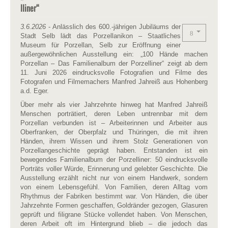
lliner“
3.6.2026
- Anlässlich des 600.-jährigen Jubiläums der
Stadt Selb lädt das Porzellanikon – Staatliches
Museum für Porzellan, Selb zur Eröffnung einer
außergewöhnlichen Ausstellung ein: „100 Hände machen
Porzellan – Das Familienalbum der Porzelliner“ zeigt ab dem
11. Juni 2026 eindrucksvolle Fotografien und Filme des
Fotografen und Filmemachers Manfred Jahreiß aus Hohenberg
a.d. Eger.
Über mehr als vier Jahrzehnte hinweg hat Manfred Jahreiß
Menschen porträtiert, deren Leben untrennbar mit dem
Porzellan verbunden ist – Arbeiterinnen und Arbeiter aus
Oberfranken, der Oberpfalz und Thüringen, die mit ihren
Händen, ihrem Wissen und ihrem Stolz Generationen von
Porzellangeschichte geprägt haben. Entstanden ist ein
bewegendes Familienalbum der Porzelliner: 50 eindrucksvolle
Porträts voller Würde, Erinnerung und gelebter Geschichte. Die
Ausstellung erzählt nicht nur von einem Handwerk, sondern
von einem Lebensgefühl. Von Familien, deren Alltag vom
Rhythmus der Fabriken bestimmt war. Von Händen, die über
Jahrzehnte Formen geschaffen, Goldränder gezogen, Glasuren
geprüft und filigrane Stücke vollendet haben. Von Menschen,
deren Arbeit oft im Hintergrund blieb – die jedoch das