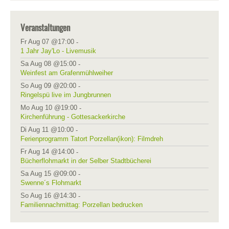
Veranstaltungen
Fr Aug 07 @17:00
-
1 Jahr Jay'Lo - Livemusik
Sa Aug 08 @15:00
-
Weinfest am Grafenmühlweiher
So Aug 09 @20:00
-
Ringelspü live im Jungbrunnen
Mo Aug 10 @19:00
-
Kirchenführung - Gottesackerkirche
Di Aug 11 @10:00
-
Ferienprogramm Tatort Porzellan(ikon): Filmdreh
Fr Aug 14 @14:00
-
Bücherflohmarkt in der Selber Stadtbücherei
Sa Aug 15 @09:00
-
Swenne´s Flohmarkt
So Aug 16 @14:30
-
Familiennachmittag: Porzellan bedrucken