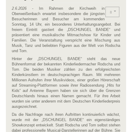
2.6.2026
- Im Rahmen der Kirchweih in
Oberweißenbach erwartet insbesondere die jüngsten
Besucherinnen und Besucher am kommenden
Sonntag, 14 Uhr, ein besonderes Unterhaltungsangebot. Bei
freiem Eintritt gastiert die „DSCHUNGEL BANDE“ und
präsentiert eine musikalische Mitmachshow für Kinder und
Familien. Die Veranstaltung verspricht eine Mischung aus
Musik, Tanz und beliebten Figuren aus der Welt von Rodscha
und Tom.
Hinter der „DSCHUNGEL BANDE“ steht das neue
Bühnenformat der bekannten Kinderliedermacher Rodscha und
Tom. Die beiden Musiker zählen zu den erfolgreichsten
Kinderkünstlern im deutschsprachigen Raum. Mit mehreren
Millionen Aufrufen ihrer Musikvideos, einer großen Hörerschaft
auf Streaming-Plattformen sowie ihrer Radiosendung „Hits for
Kids“ auf Antenne Bayern haben sie sich über die Grenzen
Deutschlands hinaus einen Namen gemacht. Für ihre Arbeit
wurden sie unter anderem mit dem Deutschen Kinderliederpreis
ausgezeichnet.
Da die Nachfrage nach ihren Auftritten kontinuierlich wächst,
wurde mit der „DSCHUNGEL BANDE“ ein eigenständiges
Showkonzept entwickelt. Statt Rodscha und Tom selbst stehen
dabei professionelle Musical-Darstellerinnen auf der Bühne. Sie