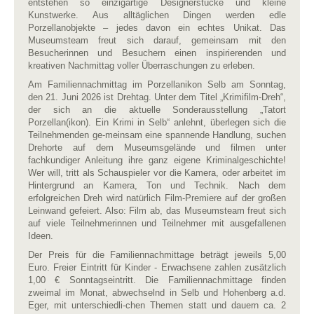
entstehen so einzigartige Designerstücke und kleine
Kunstwerke. Aus alltäglichen Dingen werden edle
Porzellanobjekte – jedes davon ein echtes Unikat. Das
Museumsteam freut sich darauf, gemeinsam mit den
Besucherinnen und Besuchern einen inspirierenden und
kreativen Nachmittag voller Überraschungen zu erleben.
Am Familiennachmittag im Porzellanikon Selb am Sonntag,
den 21. Juni 2026 ist Drehtag. Unter dem Titel „Krimifilm-Dreh“,
der sich an die aktuelle Sonderausstellung „Tatort
Porzellan(ikon). Ein Krimi in Selb“ anlehnt, überlegen sich die
Teilnehmenden ge-meinsam eine spannende Handlung, suchen
Drehorte auf dem Museumsgelände und filmen unter
fachkundiger Anleitung ihre ganz eigene Kriminalgeschichte!
Wer will, tritt als Schauspieler vor die Kamera, oder arbeitet im
Hintergrund an Kamera, Ton und Technik. Nach dem
erfolgreichen Dreh wird natürlich Film-Premiere auf der großen
Leinwand gefeiert. Also: Film ab, das Museumsteam freut sich
auf viele Teilnehmerinnen und Teilnehmer mit ausgefallenen
Ideen.
Der Preis für die Familiennachmittage beträgt jeweils 5,00
Euro. Freier Eintritt für Kinder - Erwachsene zahlen zusätzlich
1,00 € Sonntagseintritt. Die Familiennachmittage finden
zweimal im Monat, abwechselnd in Selb und Hohenberg a.d.
Eger, mit unterschiedli-chen Themen statt und dauern ca. 2