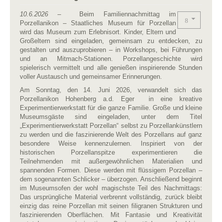
10.6.2026
– Beim Familiennachmittag im
Porzellanikon – Staatliches Museum für Porzellan
wird das Museum zum Erlebnisort. Kinder, Eltern und
Großeltern sind eingeladen, gemeinsam zu entdecken, zu
gestalten und auszuprobieren – in Workshops, bei Führungen
und an Mitmach-Stationen. Porzellangeschichte wird
spielerisch vermittelt und alle genießen inspirierende Stunden
voller Austausch und gemeinsamer Erinnerungen.
Am Sonntag, den 14. Juni 2026, verwandelt sich das
Porzellanikon Hohenberg a.d. Eger in eine kreative
Experimentierwerkstatt für die ganze Familie. Große und kleine
Museumsgäste sind eingeladen, unter dem Titel
„Experimentierwerkstatt Porzellan“ selbst zu Porzellankünstlern
zu werden und die faszinierende Welt des Porzellans auf ganz
besondere Weise kennenzulernen. Inspiriert von der
historischen Porzellanspitze experimentieren die
Teilnehmenden mit außergewöhnlichen Materialien und
spannenden Formen. Diese werden mit flüssigem Porzellan –
dem sogenannten Schlicker – überzogen. Anschließend beginnt
im Museumsofen der wohl magischste Teil des Nachmittags:
Das ursprüngliche Material verbrennt vollständig, zurück bleibt
einzig das reine Porzellan mit seinen filigranen Strukturen und
faszinierenden Oberflächen. Mit Fantasie und Kreativität