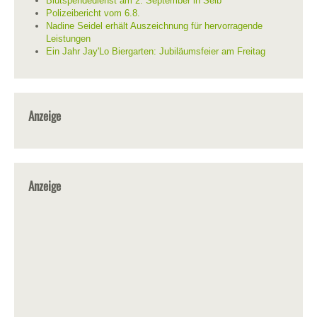
Blutspendedienst am 2. September in Selb
Polizeibericht vom 6.8.
Nadine Seidel erhält Auszeichnung für hervorragende
Leistungen
Ein Jahr Jay'Lo Biergarten: Jubiläumsfeier am Freitag
Anzeige
Anzeige