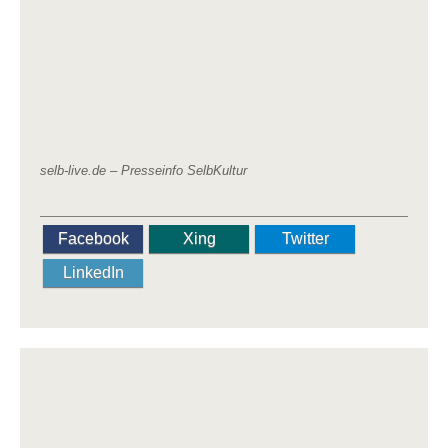
selb-live.de –
Presseinfo SelbKultur
Facebook
Xing
Twitter
LinkedIn