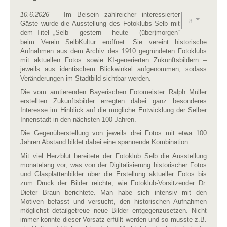
10.6.2026
– Im Beisein zahlreicher interessierter
Gäste wurde die Ausstellung des Fotoklubs Selb mit
dem Titel „Selb – gestern – heute – (über)morgen“
beim Verein SelbKultur eröffnet. Sie vereint historische
Aufnahmen aus dem Archiv des 1910 gegründeten Fotoklubs
mit aktuellen Fotos sowie KI-generierten Zukunftsbildern –
jeweils aus identischem Blickwinkel aufgenommen, sodass
Veränderungen im Stadtbild sichtbar werden.
Die vom amtierenden Bayerischen Fotomeister Ralph Müller
erstellten Zukunftsbilder erregten dabei ganz besonderes
Interesse im Hinblick auf die mögliche Entwicklung der Selber
Innenstadt in den nächsten 100 Jahren.
Die Gegenüberstellung von jeweils drei Fotos mit etwa 100
Jahren Abstand bildet dabei eine spannende Kombination.
Mit viel Herzblut bereitete der Fotoklub Selb die Ausstellung
monatelang vor, was von der Digitalisierung historischer Fotos
und Glasplattenbilder über die Erstellung aktueller Fotos bis
zum Druck der Bilder reichte, wie Fotoklub-Vorsitzender Dr.
Dieter Braun berichtete. Man habe sich intensiv mit den
Motiven befasst und versucht, den historischen Aufnahmen
möglichst detailgetreue neue Bilder entgegenzusetzen. Nicht
immer konnte dieser Vorsatz erfüllt werden und so musste z.B.