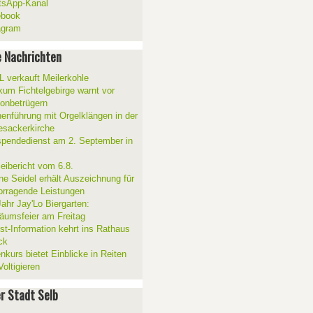
sApp-Kanal
ebook
agram
 Nachrichten
 verkauft Meilerkohle
ikum Fichtelgebirge warnt vor
fonbetrügern
henführung mit Orgelklängen in der
esackerkirche
spendedienst am 2. September in
zeibericht vom 6.8.
ne Seidel erhält Auszeichnung für
orragende Leistungen
Jahr Jay'Lo Biergarten:
läumsfeier am Freitag
ist-Information kehrt ins Rathaus
ck
nkurs bietet Einblicke in Reiten
oltigieren
er Stadt Selb