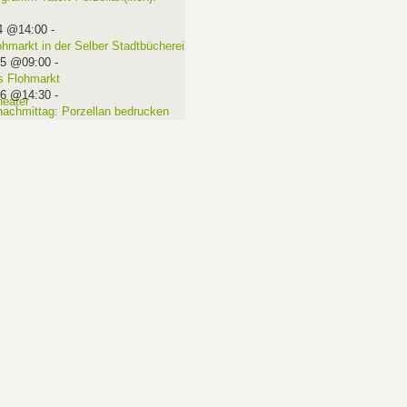
4 @14:00
-
ohmarkt in der Selber Stadtbücherei
15 @09:00
-
 Flohmarkt
16 @14:30
-
nachmittag: Porzellan bedrucken