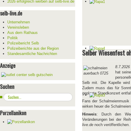
2026 erfolgreich werben auf selb-live.de
selb-live.de
Unternehmen
Vereinsleben
Aus dem Rathaus
Politik
Polizeibericht Selb
Polizeiberichte aus der Region
Selber Wiesenfest o
Standesamtliche Nachrichten
Anzeige
8.7.2026
hat sein
personel
Selb mit. Die Kapelle wir
Suchen
Zudem muss das für Sonnta
geplante Standkonzert entfal
Suchen
...
Fans der Schalmeienmusik 
wirken heuer die Schalmeien
Porzellanikon
Hinweis
: Durch den Weg
Veränderungen bei der Reih
live.de
noch veröffentlichen.