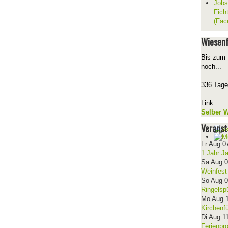
Jobs
Fich
(Fac
Wiesenf
Bis zum 
noch...
336 Tage
Link:
Selber W
Veranst
Fr Aug 0
1 Jahr J
Sa Aug 
Weinfest
So Aug 
Ringelsp
Mo Aug 
Kirchenf
Di Aug 1
Ferienpr