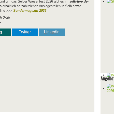
 rund um das Selber Wiesenfest 2026 gibt es im
selb-live.de
-
s
erhältlich an zahlreichen Auslagestellen in Selb sowie
nline >>>
Sondermagazin 2026
b
ng
Twitter
LinkedIn
Angebot