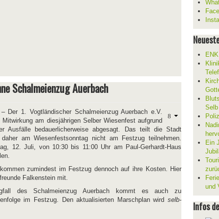
What
Fac
Inst
Neueste
ENKL
Klin
Tele
Kirc
hne Schalmeienzug Auerbach
Gott
Blut
Selb
– Der 1. Vogtländischer Schalmeienzug Auerbach e.V.
Poli
e Mitwirkung am diesjährigen Selber Wiesenfest aufgrund
Nadi
ler Ausfälle bedauerlicherweise abgesagt. Das teilt die Stadt
herv
d daher am Wiesenfestsonntag nicht am Festzug teilnehmen.
Ein 
g, 12. Juli, von 10:30 bis 11:00 Uhr am Paul-Gerhardt-Haus
Jubi
len.
Tour
kommen zumindest im Festzug dennoch auf ihre Kosten. Hier
zurü
freunde Falkenstein mit.
Ferie
und V
fall des Schalmeienzug Auerbach kommt es auch zu
enfolge im Festzug. Den aktualisierten Marschplan wird
selb-
Infos d