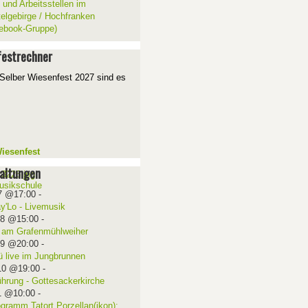
 und Arbeitsstellen im
telgebirge / Hochfranken
ebook-Gruppe)
estrechner
Selber Wiesenfest 2027 sind es
iesenfest
altungen
7 @17:00
-
ay'Lo - Livemusik
08 @15:00
-
 am Grafenmühlweiher
09 @20:00
-
ü live im Jungbrunnen
10 @19:00
-
ührung - Gottesackerkirche
1 @10:00
-
ogramm Tatort Porzellan(ikon):