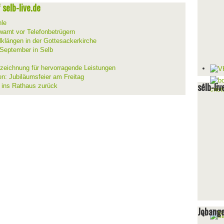
selb-live.de
hle
warnt vor Telefonbetrügern
lklängen in der Gottesackerkirche
 September in Selb
szeichnung für hervorragende Leistungen
en: Jubiläumsfeier am Freitag
selb-liv
t ins Rathaus zurück
Jobang