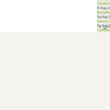
Filmdreh
Fr Aug 1
Bücherfl
Sa Aug 
Swenne´s
So Aug 
Familien