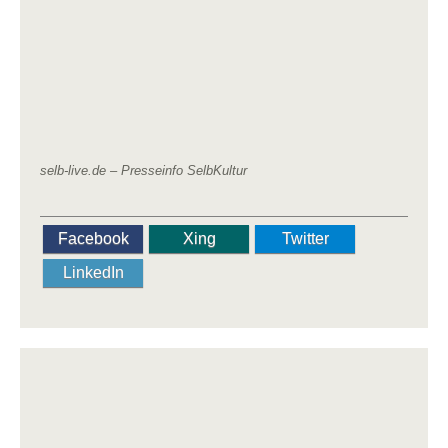
selb-live.de –
Presseinfo SelbKultur
Facebook
Xing
Twitter
LinkedIn