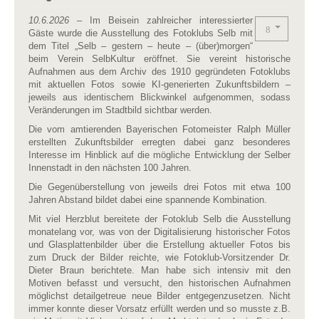
10.6.2026
– Im Beisein zahlreicher interessierter
Gäste wurde die Ausstellung des Fotoklubs Selb mit
dem Titel „Selb – gestern – heute – (über)morgen“
beim Verein SelbKultur eröffnet. Sie vereint historische
Aufnahmen aus dem Archiv des 1910 gegründeten Fotoklubs
mit aktuellen Fotos sowie KI-generierten Zukunftsbildern –
jeweils aus identischem Blickwinkel aufgenommen, sodass
Veränderungen im Stadtbild sichtbar werden.
Die vom amtierenden Bayerischen Fotomeister Ralph Müller
erstellten Zukunftsbilder erregten dabei ganz besonderes
Interesse im Hinblick auf die mögliche Entwicklung der Selber
Innenstadt in den nächsten 100 Jahren.
Die Gegenüberstellung von jeweils drei Fotos mit etwa 100
Jahren Abstand bildet dabei eine spannende Kombination.
Mit viel Herzblut bereitete der Fotoklub Selb die Ausstellung
monatelang vor, was von der Digitalisierung historischer Fotos
und Glasplattenbilder über die Erstellung aktueller Fotos bis
zum Druck der Bilder reichte, wie Fotoklub-Vorsitzender Dr.
Dieter Braun berichtete. Man habe sich intensiv mit den
Motiven befasst und versucht, den historischen Aufnahmen
möglichst detailgetreue neue Bilder entgegenzusetzen. Nicht
immer konnte dieser Vorsatz erfüllt werden und so musste z.B.