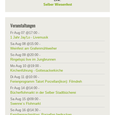
Selber Wiesenfest
Veranstaltungen
Fr Aug 07 @17:00
-
1 Jahr Jay'Lo - Livemusik
Sa Aug 08 @15:00
-
Weinfest am Grafenmühlweiher
So Aug 09 @20:00
-
Ringelspü live im Jungbrunnen
Mo Aug 10 @19:00
-
Kirchenführung - Gottesackerkirche
Di Aug 11 @10:00
-
Ferienprogramm Tatort Porzellan(ikon): Filmdreh
Fr Aug 14 @14:00
-
Bücherflohmarkt in der Selber Stadtbücherei
Sa Aug 15 @09:00
-
Swenne´s Flohmarkt
So Aug 16 @14:30
-
Familiennachmittag: Porzellan bedrucken