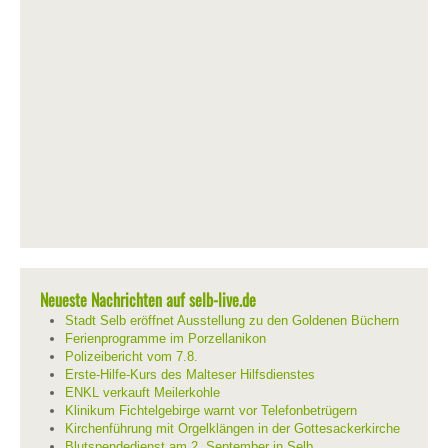
Neueste Nachrichten auf selb-live.de
Stadt Selb eröffnet Ausstellung zu den Goldenen Büchern
Ferienprogramme im Porzellanikon
Polizeibericht vom 7.8.
Erste-Hilfe-Kurs des Malteser Hilfsdienstes
ENKL verkauft Meilerkohle
Klinikum Fichtelgebirge warnt vor Telefonbetrügern
Kirchenführung mit Orgelklängen in der Gottesackerkirche
Blutspendedienst am 2. September in Selb