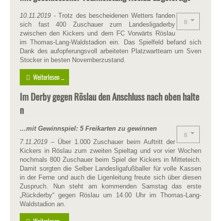
10.11.2019
- Trotz des bescheidenen Wetters fanden
sich fast 400 Zuschauer zum Landesligaderby
zwischen den Kickers und dem FC Vorwärts Röslau
im Thomas-Lang-Waldstadion ein. Das Spielfeld befand sich
Dank des aufopferungsvoll arbeiteten Platzwartteam um Sven
Stocker in besten Novemberzustand.
Weiterlesen ...
Im Derby gegen Röslau den Anschluss nach oben halte
n
…mit Gewinnspiel: 5 Freikarten zu gewinnen
7
.1
1
.2019
–
Über 1.000 Zuschauer beim Auftritt der
Kickers in Röslau zum zweiten Spieltag und vor vier Wochen
nochmals 800 Zuschauer beim Spiel der Kickers in Mitteteich.
Damit sorgten die Selber Landesligafußballer für volle Kassen
in der Ferne und auch die Ligenleitung freute sich über diesen
Zuspruch. Nun steht am kommenden Samstag das erste
„Rückderby“ gegen Röslau um 14.00 Uhr im Thomas-Lang-
Waldstadion an.
Weiterlesen ...