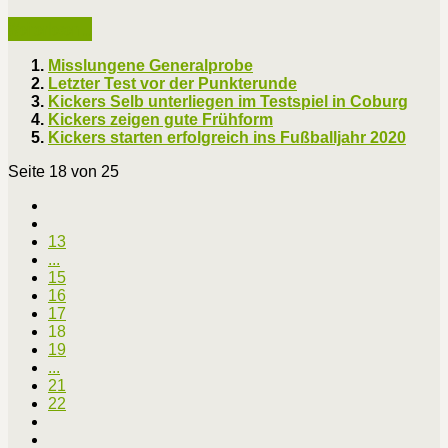
Weiterlesen ...
Misslungene Generalprobe
Letzter Test vor der Punkterunde
Kickers Selb unterliegen im Testspiel in Coburg
Kickers zeigen gute Frühform
Kickers starten erfolgreich ins Fußballjahr 2020
Seite 18 von 25
13
...
15
16
17
18
19
...
21
22