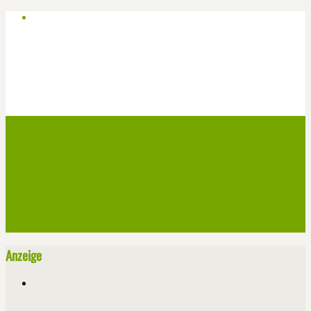
Start
Veranstaltungen
Theater-Tickets
Angebote
Werben
Pressemitteilung
Kontakt / Impressum / Datenschutz
Anzeige