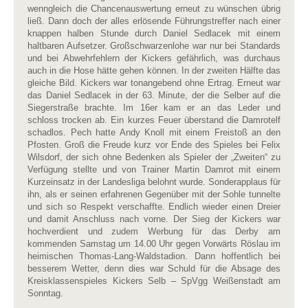
wenngleich die Chancenauswertung erneut zu wünschen übrig
ließ. Dann doch der alles erlösende Führungstreffer nach einer
knappen halben Stunde durch Daniel Sedlacek mit einem
haltbaren Aufsetzer. Großschwarzenlohe war nur bei Standards
und bei Abwehrfehlern der Kickers gefährlich, was durchaus
auch in die Hose hätte gehen können. In der zweiten Hälfte das
gleiche Bild. Kickers war tonangebend ohne Ertrag. Erneut war
das Daniel Sedlacek in der 63. Minute, der die Selber auf die
Siegerstraße brachte. Im 16er kam er an das Leder und
schloss trocken ab. Ein kurzes Feuer überstand die Damrotelf
schadlos. Pech hatte Andy Knoll mit einem Freistoß an den
Pfosten. Groß die Freude kurz vor Ende des Spieles bei Felix
Wilsdorf, der sich ohne Bedenken als Spieler der „Zweiten“ zu
Verfügung stellte und von Trainer Martin Damrot mit einem
Kurzeinsatz in der Landesliga belohnt wurde. Sonderapplaus für
ihn, als er seinen erfahrenen Gegenüber mit der Sohle tunnelte
und sich so Respekt verschaffte. Endlich wieder einen Dreier
und damit Anschluss nach vorne. Der Sieg der Kickers war
hochverdient und zudem Werbung für das Derby am
kommenden Samstag um 14.00 Uhr gegen Vorwärts Röslau im
heimischen Thomas-Lang-Waldstadion. Dann hoffentlich bei
besserem Wetter, denn dies war Schuld für die Absage des
Kreisklassenspieles Kickers Selb – SpVgg Weißenstadt am
Sonntag.