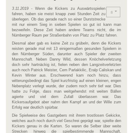
3.11.2019
- Wenn die Kickers zu Auswärtsspielen
fahren, haben sie meist knapp zwei Stunden Zeit zu
überlegen. Ob das gerade nach so einer Durststrecke
mit nur einem Sieg in sieben Spielen so gut ist kann man
bezweifeln. Diese Zeit haben andere Teams nicht, die im
Nürnberger Raum per Straßenbahn von Platz zu Platz fahren.
Diesmal aber gab es keine Zeit zu grübeln, denn die Kickers
reisten gerade mal mit 13 einigermaßen gesunden Spielern in
den Nürnberger Süden, darunter auch Spieler der zweiten
Mannschaft. Neben Danny Wild, dessen Knöchelverletzung
doch sehr hartnäckig ist, fielen neben den Langzeitverletzten
auch noch Patrick Meister, Cem Parlakkilic, Eralp Caliskan und
Kevin Winter aus. Erschwerend kam noch hinzu, dass
witterungsbedingt das Spiel kurzfristig auf einen kleinen, engen
Nebenplatz verlegt wurde, der zudem noch sehr tief war. Dies
hatte zu Folge, dass man weitgehendst mit weiten Bällen
agierte und viel dem Zufall überlassen war. Das
Kickersaufgebot aber nahm den Kampf an und der Wille zum
Erfolg war deutlich spürbar.
Die Spielweise des Gastgebers mit ihrem trostlosen Gekicke,
welches auch noch durch viel Geschrei geprägt war, spielte den
Kickers genau in die Karten. So waren die Selber über weite
Strecken hinweg die spielbestimmende Mannschaft,