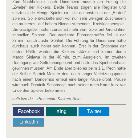
Zum Nachholspiel nach Thiersheim musste am Freitag die
„Zweite“ der Kickers. Beide Teams zogen alle Register und
setzten jede Menge Spieler ein, die ansonsten in der „Ersten“
spielen. So entwickelte sich vor nur sehr wenigen Zuschauern
ein munteres, auf hohem Niveau stehendes, Kreisklassenspiel.
Die Gastgeber hatten zunächst mehr vom Spiel auf Grund ihrer
schnellen Spitzen. Der verdiente Führungstreffer fiel in der
27.min. durch Justin Göhlert. Die Führung für Thiersheim hätte
durchaus auch höher sein können. Erst in der Endphase der
ersten Hälfte wurden die Kickers stärker und kamen durch
Marco Siniawa in der 40.min. zum Ausgleich. Im zweiten
Durchgang war Selb tonangebend und hätte das Spiel durchaus
gewinnen müssen. Am Ende aber blieb es beim 1:1. Pech hatte
der Selber Patrick Meister dem nach langer Verletzungspause
nach einem Bänderriss erneut eine lange Pause droht. Pause
wird auch Dominik Scharnagel nach seiner roten Karte kurz vor
Ende des Spieles bekommen
selb-live.de – Presseinfo Kickers Selb
Facebook
Xing
Twitter
LinkedIn