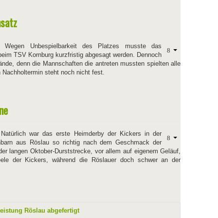
nsatz
–
Wegen Unbespielbarkeit des Platzes musste das
 beim TSV Kornburg kurzfristig abgesagt werden. Dennoch
Hände, denn die Mannschaften die antreten mussten spielten alle
Nachholtermin steht noch nicht fest.
rne
–
Natürlich war das erste Heimderby der Kickers in der
hbarn aus Röslau so richtig nach dem Geschmack der
der langen Oktober-Durststrecke, vor allem auf eigenem Geläuf,
ele der Kickers, während die Röslauer doch schwer an der
eistung Röslau abgefertigt