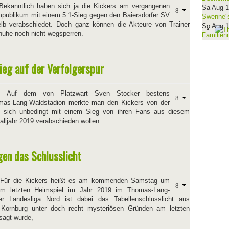
Bekanntlich haben sich ja die Kickers am vergangenen
Sa Aug 
ublikum mit einem 5:1-Sieg gegen den Baiersdorfer SV
Swenne´s
Selb verabschiedet. Doch ganz können die Akteure von Trainer
So Aug 
huhe noch nicht wegsperren.
Familien
Sieg auf der Verfolgerspur
Auf dem von Platzwart Sven Stocker bestens
mas-Lang-Waldstadion merkte man den Kickers von der
e sich unbedingt mit einem Sieg von ihren Fans aus diesem
alljahr 2019 verabschieden wollen.
gen das Schlusslicht
–
Für die Kickers heißt es am kommenden Samstag um
um letzten Heimspiel im Jahr 2019 im Thomas-Lang-
r Landesliga Nord ist dabei das Tabellenschlusslicht aus
Kornburg unter doch recht mysteriösen Gründen am letzten
sagt wurde,