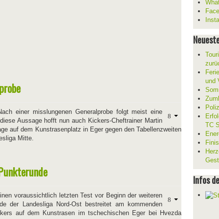
What
Fac
Inst
Neueste
Tour
zurü
Ferie
und V
probe
Somm
Zumb
Poli
Nach einer misslungenen Generalprobe folgt meist eine
Erfo
 diese Aussage hofft nun auch Kickers-Cheftrainer Martin
TC S
age auf dem Kunstrasenplatz in Eger gegen den Tabellenzweiten
Ener
sliga Mitte.
Fini
Herz
Gest
 Punkterunde
Infos d
nen voraussichtlich letzten Test vor Beginn der weiteren
nde der Landesliga Nord-Ost bestreitet am kommenden
kers auf dem Kunstrasen im tschechischen Eger bei Hvezda