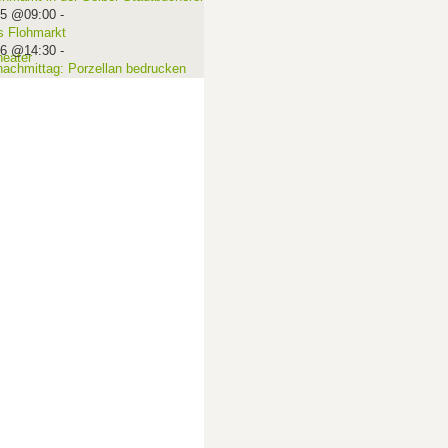
15 @09:00
-
 Flohmarkt
16 @14:30
-
nachmittag: Porzellan bedrucken