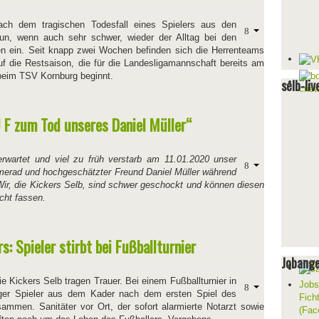
ch dem tragischen Todesfall eines Spielers aus den
un, wenn auch sehr schwer, wieder der Alltag bei den
en ein. Seit knapp zwei Wochen befinden sich die Herrenteams
uf die Restsaison, die für die Landesligamannschaft bereits am
beim TSV Kornburg beginnt.
selb-liv
U F zum Tod unseres Daniel Müller“
nerwartet und viel zu früh verstarb am 11.01.2020 unser
merad und hochgeschätzter Freund Daniel Müller während
 Wir, die Kickers Selb, sind schwer geschockt und können diesen
icht fassen.
s: Spieler stirbt bei Fußballturnier
Jobang
e Kickers Selb tragen Trauer. Bei einem Fußballturnier in
Jobs
iger Spieler aus dem Kader nach dem ersten Spiel des
Fich
ammen. Sanitäter vor Ort, der sofort alarmierte Notarzt sowie
(Fac