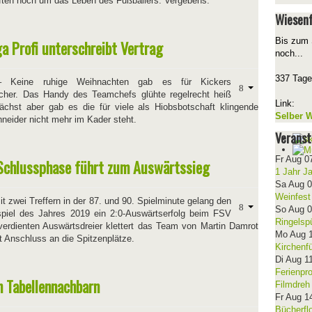
ten noch um das Leben des Fußballers. Vergebens.
Wiesenf
Bis zum 
ga Profi unterschreibt Vertrag
noch...
337 Tage
–
Keine ruhige Weihnachten gab es für Kickers
her. Das Handy des Teamchefs glühte regelrecht heiß
Link:
ächst aber gab es die für viele als Hiobsbotschaft klingende
Selber W
neider nicht mehr im Kader steht.
Veranst
Fr Aug 0
 Schlussphase führt zum Auswärtssieg
1 Jahr J
Sa Aug 
Weinfest
t zwei Treffern in der 87. und 90. Spielminute gelang den
So Aug 
piel des Jahres 2019 ein 2:0-Auswärtserfolg beim FSV
Ringelsp
erdienten Auswärtsdreier klettert das Team von Martin Damrot
Mo Aug 
t Anschluss an die Spitzenplätze.
Kirchenf
Di Aug 1
Ferienpr
n Tabellennachbarn
Filmdreh
Fr Aug 1
Bücherfl