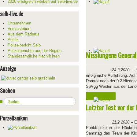
2026 erfolgreich werben auf selb-live.de
selb-live.de
Unternehmen
Vereinsleben
Aus dem Rathaus
Politik
Polizeibericht Selb
Polizeiberichte aus der Region
Misslungene General
Standesamtliche Nachrichten
Anzeige
24.2.2020
–
erfolgreiche Aufführung. Auf
Damrot nach der 0:2 Niederl
SpVgg Weiden aus der Lande
Suchen
Weiterlesen ...
Suchen
Letzter Test vor der
...
Porzellanikon
21.2.2020
– Ei
Punktspiele in der Rückru
Samstag das Team der Kic