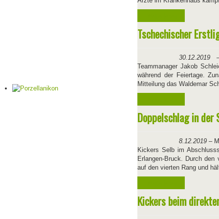
Ärzte im Krankenhaus kämpf
Weiterlesen ...
Tschechischer Erstli
30.12.2019
Teammanager Jakob Schleic
während der Feiertage. Zun
Mitteilung das Waldemar Sch
Weiterlesen ...
Doppelschlag in der
8.12.2019
– Mi
Kickers Selb im Abschlusss
Erlangen-Bruck. Durch den v
auf den vierten Rang und häl
Weiterlesen ...
Kickers beim direkte