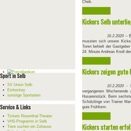
Cheb.
Weiterlesen ...
Kickers Selb unterli
16.2.2020
–
B
mussten sich unsere Kicke
Toren behielt der Gastgeber
24. Minute Andreas Knoll der
Weiterlesen ...
Kickers zeigen gute
Sport in Selb
SV Union Selb
10.2.2020
- N
Eishockey
vergangenen Wochenende 
sonstige Sportarten
Husarenstück. Beim sechste
Schützlinge von Trainer Mar
Service & Links
gute Frühform.
Weiterlesen ...
Tickets Rosenthal-Theater
VHS-Programm in Selb
Kickers starten erfo
Tiere suchen ein Zuhause