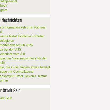
sApp-Kanal
ebook
agram
 Nachrichten
ist-Information kehrt ins Rathaus
ck
nkurs bietet Einblicke in Reiten
oltigieren
erferienleseclub 2026
a bei der VHS
zeibericht vom 5.8.
lgreicher Saisonabschluss für den
elb
gie, die in der Region etwas bewegt
ssage mit Cocktailabend
ensprojekt Hotel „Devon's“ nimmt
alt an
er Stadt Selb