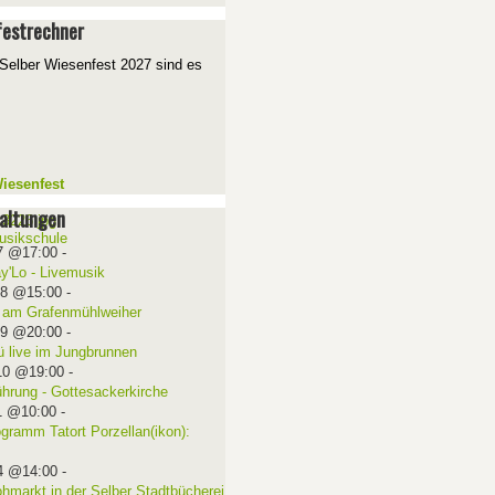
estrechner
Selber Wiesenfest 2027 sind es
iesenfest
altungen
7 @17:00
-
ay'Lo - Livemusik
08 @15:00
-
 am Grafenmühlweiher
09 @20:00
-
ü live im Jungbrunnen
10 @19:00
-
ührung - Gottesackerkirche
1 @10:00
-
ogramm Tatort Porzellan(ikon):
4 @14:00
-
ohmarkt in der Selber Stadtbücherei