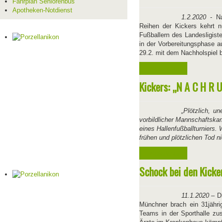
Fahrplan Seniorenbus
Apotheken-Notdienst
1.2.2020
- Na
Reihen der Kickers kehrt n
Fußballern des Landesligist
in der Vorbereitungsphase a
29.2. mit dem Nachholspiel 
Weiterlesen ...
Kickers: „N A C H R 
„Plötzlich, u
vorbildlicher Mannschaftska
eines Hallenfußballturniers.
frühen und plötzlichen Tod n
Weiterlesen ...
Schock bei den Kicker
11.1.2020 –
Di
Münchner brach ein 31jähr
Teams in der Sporthalle zus