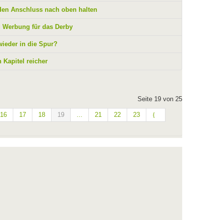
den Anschluss nach oben halten
g Werbung für das Derby
wieder in die Spur?
 Kapitel reicher
Seite 19 von 25
16
17
18
19
...
21
22
23