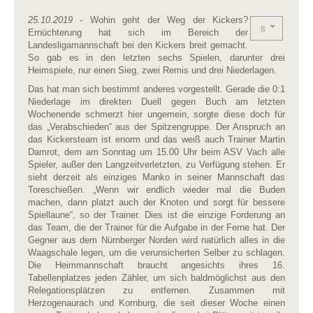
25.10.2019
- Wohin geht der Weg der Kickers?
Ernüchterung hat sich im Bereich der
Landesligamannschaft bei den Kickers breit gemacht.
So gab es in den letzten sechs Spielen, darunter drei
Heimspiele, nur einen Sieg, zwei Remis und drei Niederlagen.
Das hat man sich bestimmt anderes vorgestellt. Gerade die 0:1
Niederlage im direkten Duell gegen Buch am letzten
Wochenende schmerzt hier ungemein, sorgte diese doch für
das „Verabschieden“ aus der Spitzengruppe. Der Anspruch an
das Kickersteam ist enorm und das weiß auch Trainer Martin
Damrot, dem am Sonntag um 15.00 Uhr beim ASV Vach alle
Spieler, außer den Langzeitverletzten, zu Verfügung stehen. Er
sieht derzeit als einziges Manko in seiner Mannschaft das
Toreschießen. „Wenn wir endlich wieder mal die Buden
machen, dann platzt auch der Knoten und sorgt für bessere
Spiellaune“, so der Trainer. Dies ist die einzige Forderung an
das Team, die der Trainer für die Aufgabe in der Ferne hat. Der
Gegner aus dem Nürnberger Norden wird natürlich alles in die
Waagschale legen, um die verunsicherten Selber zu schlagen.
Die Heimmannschaft braucht angesichts ihres 16.
Tabellenplatzes jeden Zähler, um sich baldmöglichst aus den
Relegationsplätzen zu entfernen. Zusammen mit
Herzogenaurach und Kornburg, die seit dieser Woche einen