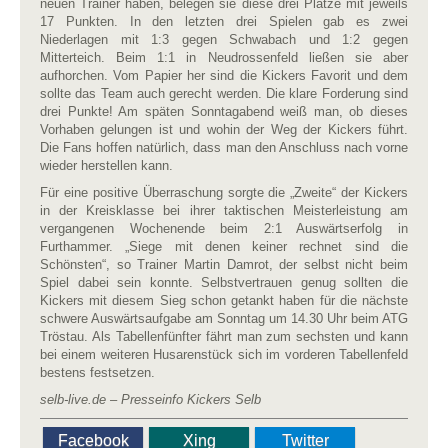
neuen Trainer haben, belegen sie diese drei Plätze mit jeweils
17 Punkten. In den letzten drei Spielen gab es zwei
Niederlagen mit 1:3 gegen Schwabach und 1:2 gegen
Mitterteich. Beim 1:1 in Neudrossenfeld ließen sie aber
aufhorchen. Vom Papier her sind die Kickers Favorit und dem
sollte das Team auch gerecht werden. Die klare Forderung sind
drei Punkte! Am späten Sonntagabend weiß man, ob dieses
Vorhaben gelungen ist und wohin der Weg der Kickers führt.
Die Fans hoffen natürlich, dass man den Anschluss nach vorne
wieder herstellen kann.
Für eine positive Überraschung sorgte die „Zweite“ der Kickers
in der Kreisklasse bei ihrer taktischen Meisterleistung am
vergangenen Wochenende beim 2:1 Auswärtserfolg in
Furthammer. „Siege mit denen keiner rechnet sind die
Schönsten“, so Trainer Martin Damrot, der selbst nicht beim
Spiel dabei sein konnte. Selbstvertrauen genug sollten die
Kickers mit diesem Sieg schon getankt haben für die nächste
schwere Auswärtsaufgabe am Sonntag um 14.30 Uhr beim ATG
Tröstau. Als Tabellenfünfter fährt man zum sechsten und kann
bei einem weiteren Husarenstück sich im vorderen Tabellenfeld
bestens festsetzen.
selb-live.de – Presseinfo Kickers Selb
Facebook
Xing
Twitter