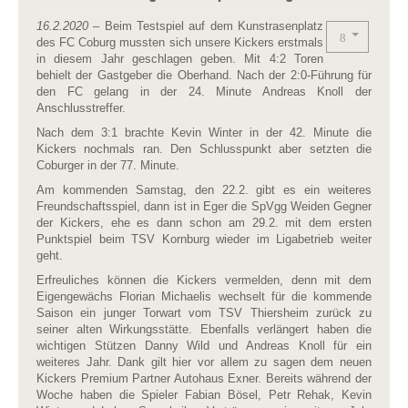
16.2.2020
–
Beim Testspiel auf dem Kunstrasenplatz
des FC Coburg mussten sich unsere Kickers erstmals
in diesem Jahr geschlagen geben. Mit 4:2 Toren
behielt der Gastgeber die Oberhand. Nach der 2:0-Führung für
den FC gelang in der 24. Minute Andreas Knoll der
Anschlusstreffer.
Nach dem 3:1 brachte Kevin Winter in der 42. Minute die
Kickers nochmals ran. Den Schlusspunkt aber setzten die
Coburger in der 77. Minute.
Am kommenden Samstag, den 22.2. gibt es ein weiteres
Freundschaftsspiel, dann ist in Eger die SpVgg Weiden Gegner
der Kickers, ehe es dann schon am 29.2. mit dem ersten
Punktspiel beim TSV Kornburg wieder im Ligabetrieb weiter
geht.
Erfreuliches können die Kickers vermelden, denn mit dem
Eigengewächs Florian Michaelis wechselt für die kommende
Saison ein junger Torwart vom TSV Thiersheim zurück zu
seiner alten Wirkungsstätte. Ebenfalls verlängert haben die
wichtigen Stützen Danny Wild und Andreas Knoll für ein
weiteres Jahr. Dank gilt hier vor allem zu sagen dem neuen
Kickers Premium Partner Autohaus Exner. Bereits während der
Woche haben die Spieler Fabian Bösel, Petr Rehak, Kevin