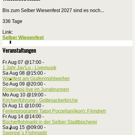
Bis zum Selber Wiesenfest 2027 sind es noch...
336 Tage
Link:
Selber Wiesenfest
Veranstaltungen
Fr Aug 07 @17:00
-
1 Jahr Jay'Lo - Livemusik
Sa Aug 08 @15:00
-
Weinfest am Grafenmühlweiher
So Aug 09 @20:00
-
Ringelspü live im Jungbrunnen
Mo Aug 10 @19:00
-
Kirchenführung - Gottesackerkirche
Di Aug 11 @10:00
-
Ferienprogramm Tatort Porzellan(ikon): Filmdreh
Fr Aug 14 @14:00
-
Bücherflohmarkt in der Selber Stadtbücherei
Sa Aug 15 @09:00
-
Swenne´s Flohmarkt