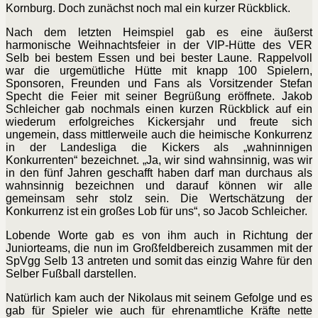
Kornburg. Doch zunächst noch mal ein kurzer Rückblick.
Nach dem letzten Heimspiel gab es eine äußerst
harmonische Weihnachtsfeier in der VIP-Hütte des VER
Selb bei bestem Essen und bei bester Laune. Rappelvoll
war die urgemütliche Hütte mit knapp 100 Spielern,
Sponsoren, Freunden und Fans als Vorsitzender Stefan
Specht die Feier mit seiner Begrüßung eröffnete. Jakob
Schleicher gab nochmals einen kurzen Rückblick auf ein
wiederum erfolgreiches Kickersjahr und freute sich
ungemein, dass mittlerweile auch die heimische Konkurrenz
in der Landesliga die Kickers als „wahninnigen
Konkurrenten“ bezeichnet. „Ja, wir sind wahnsinnig, was wir
in den fünf Jahren geschafft haben darf man durchaus als
wahnsinnig bezeichnen und darauf können wir alle
gemeinsam sehr stolz sein. Die Wertschätzung der
Konkurrenz ist ein großes Lob für uns“, so Jacob Schleicher.
Lobende Worte gab es von ihm auch in Richtung der
Juniorteams, die nun im Großfeldbereich zusammen mit der
SpVgg Selb 13 antreten und somit das einzig Wahre für den
Selber Fußball darstellen.
Natürlich kam auch der Nikolaus mit seinem Gefolge und es
gab für Spieler wie auch für ehrenamtliche Kräfte nette