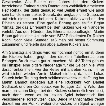
Geschenke. Als Spieler des Jahres bei den Kickers
bezeichnete Trainer Martin Damrot den vorbildlich arbeiteten
Petr Rehak, der dafür genauso viel Beifall erhielt wie auch
sein Landsmann Lukas Sourek, der unglaubliche Strapazen
auf sich nimmt, um bei den Kickers aktiv zwischen den
Pfosten zu stehen. Eine große Ehrung gab es für Ergün
Yilmaz, der das Ehrenamt bei den Kickers wie kein anderer
vorlebt. Aus den Händen des Ehrenamtsbeauftragten Martin
Braun gab es eine Urkunde vom BFV Präsidenten Dr. Rainer
Koch. Noch viele Stunden saß man bei bester Stimmung
zusammen und feierte das abgelaufene Kickersjahr.
Am Samstag allerdings wird es nochmal richtig ernst, denn
die Kickers haben gegen den direkten Tabellennachbarn
Erlangen-Bruck etwas gut zu machen. Mit 4:2 Toren gab es
im Hinspiel eine bittere Niederlage für die Selber. Viel wird
darauf ankommen, wer die Reise mit antreten kann. Im Tor
wird sicher wieder Armin Maisel stehen, da sich Lukas
Sourek beim Training doch schlimmer verletzte. Hoffnung hat
Martin Damrot dagegen auf eine Rückkehr von Daniel
Sedlacek und ein Comeback von Torjäger Danny Wild, den
man nun schon länger bei den Kickers schmerzlich vermisst,
auch dann, wenn es im letzten Spiel bekanntlich fünf
verschiedene Torschützen gab. Beide Mannschaften trennt
derzeit nur ein Punkt, wobei die Kickers ein Spiel weniger