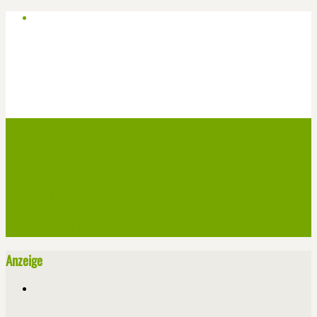
Start
Veranstaltungen
Theater-Tickets
Angebote
Werben
Pressemitteilung
Kontakt / Impressum / Datenschutz
Anzeige