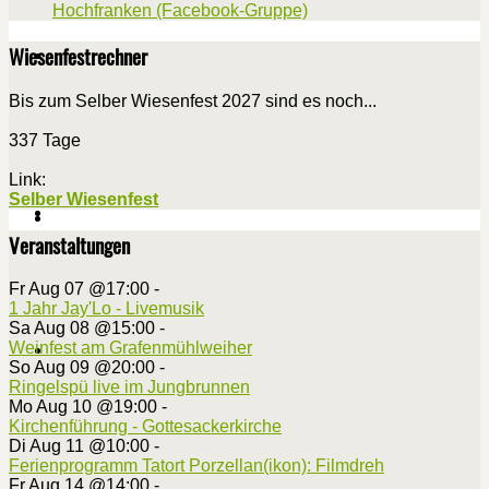
Hochfranken (Facebook-Gruppe)
Wiesenfestrechner
Bis zum Selber Wiesenfest 2027 sind es noch...
337 Tage
Link:
Selber Wiesenfest
Veranstaltungen
Fr Aug 07 @17:00
-
1 Jahr Jay'Lo - Livemusik
Sa Aug 08 @15:00
-
Weinfest am Grafenmühlweiher
So Aug 09 @20:00
-
Ringelspü live im Jungbrunnen
Mo Aug 10 @19:00
-
Kirchenführung - Gottesackerkirche
Di Aug 11 @10:00
-
Ferienprogramm Tatort Porzellan(ikon): Filmdreh
Fr Aug 14 @14:00
-