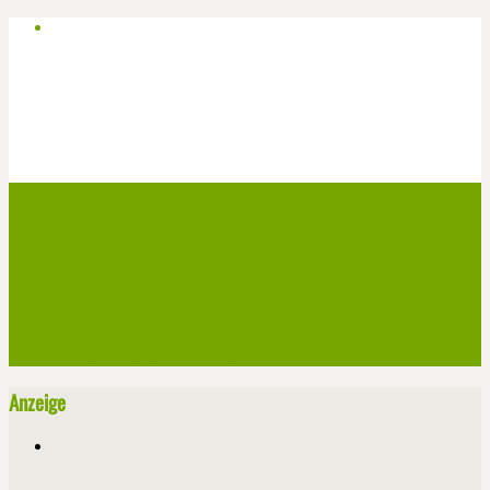
Start
Veranstaltungen
Theater-Tickets
Angebote
Werben
Pressemitteilung
Kontakt / Impressum / Datenschutz
Anzeige